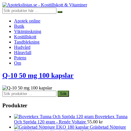
Apotek online
Butik
Viktminskning
Kosttillskott
Tandblekning
Hudvård
Håravfall
Potens
Om
Q-10 50 mg 100 kapslar
Sök
Sök
efter:
Produkter
Bovetekex Tunna
Och Spröda 120 gram - Renée Voltaire
55.00
kr
Gräsbetad Nötnjure