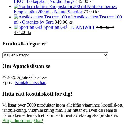
EKO 180 kapslar - Nordic Kings
445.00
kr
Northern berries
Kroppskräm 200 ml - Natura Siberica
79.00
kr
Ansiktsvatten Tea tree 100
ml - Organics by Sara
349.00
kr
Sport-bh Grå - ICANIWILL
499.00
kr
Det
Det
374.00
kr
ursprungliga
nuvarande
priset
priset
Produktkategorier
var:
är:
499.00 kr.
374.00 kr.
Om Apotekslistan.se
© 2026 Apotekslistan.se
Epost:
Kontakta oss här.
Hitta rätt kosttillskott för dig!
Vi listar över 5000 produkter inom allt ifrån vitaminer, kosttillskott,
tandblekning, viktminskning mm. Här hittar du även de senaste
naturläkemedlen och ett stort sortiment av ekologiska produkter.
Börja din sökning här!