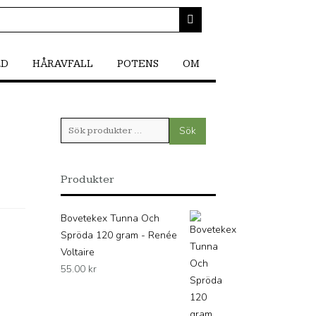
RD
HÅRAVFALL
POTENS
OM
Sök
Sök
efter:
Produkter
Bovetekex Tunna Och
Spröda 120 gram - Renée
Voltaire
55.00
kr