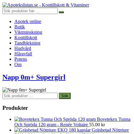
Apotek online
Butik
Viktminskning
Kosttillskott
Tandblekning
Hudvård
Håravfall
Potens
Om
Napp 0m+ Supergirl
Sök
Sök
efter:
Produkter
Bovetekex Tunna
Och Spröda 120 gram - Renée Voltaire
55.00
kr
Gräsbetad Nötnjure