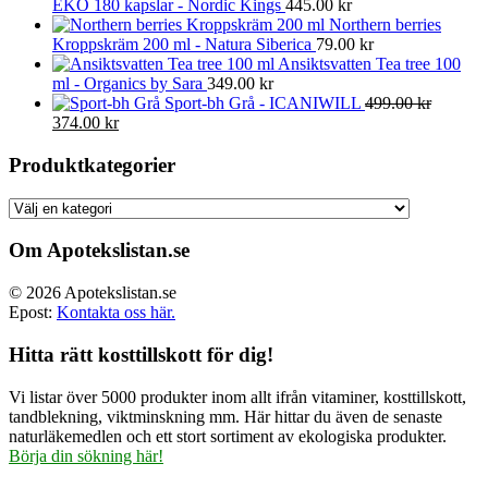
EKO 180 kapslar - Nordic Kings
445.00
kr
Northern berries
Kroppskräm 200 ml - Natura Siberica
79.00
kr
Ansiktsvatten Tea tree 100
ml - Organics by Sara
349.00
kr
Sport-bh Grå - ICANIWILL
499.00
kr
Det
Det
374.00
kr
ursprungliga
nuvarande
priset
priset
Produktkategorier
var:
är:
499.00 kr.
374.00 kr.
Om Apotekslistan.se
© 2026 Apotekslistan.se
Epost:
Kontakta oss här.
Hitta rätt kosttillskott för dig!
Vi listar över 5000 produkter inom allt ifrån vitaminer, kosttillskott,
tandblekning, viktminskning mm. Här hittar du även de senaste
naturläkemedlen och ett stort sortiment av ekologiska produkter.
Börja din sökning här!