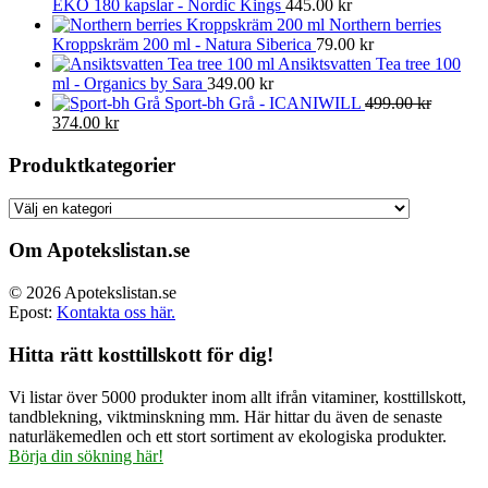
EKO 180 kapslar - Nordic Kings
445.00
kr
Northern berries
Kroppskräm 200 ml - Natura Siberica
79.00
kr
Ansiktsvatten Tea tree 100
ml - Organics by Sara
349.00
kr
Sport-bh Grå - ICANIWILL
499.00
kr
Det
Det
374.00
kr
ursprungliga
nuvarande
priset
priset
Produktkategorier
var:
är:
499.00 kr.
374.00 kr.
Om Apotekslistan.se
© 2026 Apotekslistan.se
Epost:
Kontakta oss här.
Hitta rätt kosttillskott för dig!
Vi listar över 5000 produkter inom allt ifrån vitaminer, kosttillskott,
tandblekning, viktminskning mm. Här hittar du även de senaste
naturläkemedlen och ett stort sortiment av ekologiska produkter.
Börja din sökning här!