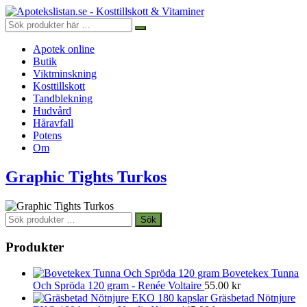
Apotek online
Butik
Viktminskning
Kosttillskott
Tandblekning
Hudvård
Håravfall
Potens
Om
Graphic Tights Turkos
Sök
Sök
efter:
Produkter
Bovetekex Tunna
Och Spröda 120 gram - Renée Voltaire
55.00
kr
Gräsbetad Nötnjure