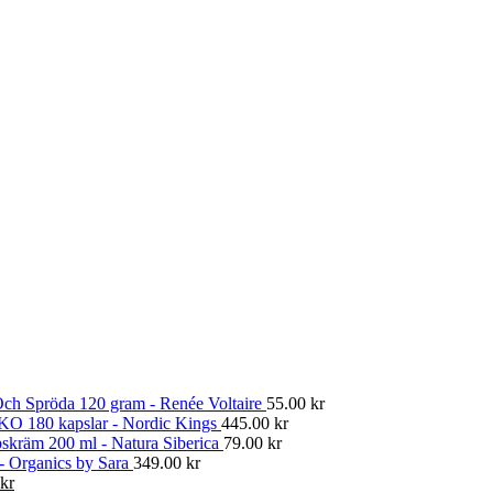
ch Spröda 120 gram - Renée Voltaire
55.00
kr
KO 180 kapslar - Nordic Kings
445.00
kr
skräm 200 ml - Natura Siberica
79.00
kr
 - Organics by Sara
349.00
kr
Det
kr