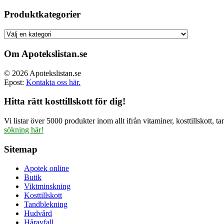
ursprun
priset
Produktkategorier
var:
499.00 
Om Apotekslistan.se
© 2026 Apotekslistan.se
Epost:
Kontakta oss här.
Hitta rätt kosttillskott för dig!
Vi listar över 5000 produkter inom allt ifrån vitaminer, kosttillskott
sökning här!
Sitemap
Apotek online
Butik
Viktminskning
Kosttillskott
Tandblekning
Hudvård
Håravfall