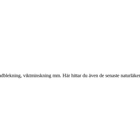
gliga
nuvarande
priset
är:
kr.
374.00 kr.
, tandblekning, viktminskning mm. Här hittar du även de senaste naturläk