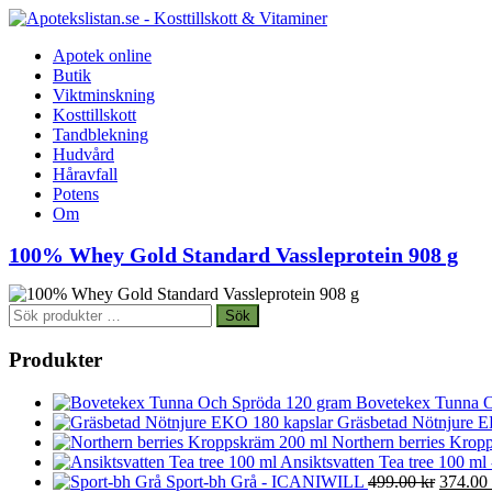
Apotek online
Butik
Viktminskning
Kosttillskott
Tandblekning
Hudvård
Håravfall
Potens
Om
100% Whey Gold Standard Vassleprotein 908 g
Sök
Sök
efter:
Produkter
Bovetekex Tunna O
Gräsbetad Nötnjure E
Northern berries Kropp
Ansiktsvatten Tea tree 100 ml
Det
Sport-bh Grå - ICANIWILL
499.00
kr
374.00