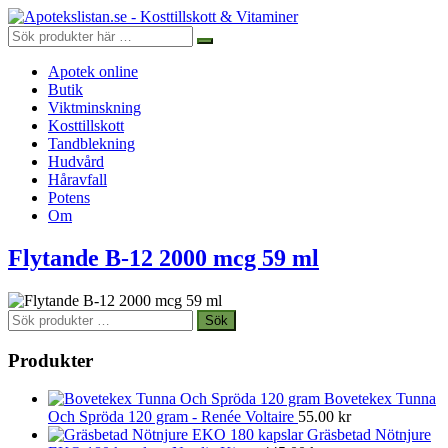
Apotek online
Butik
Viktminskning
Kosttillskott
Tandblekning
Hudvård
Håravfall
Potens
Om
Flytande B-12 2000 mcg 59 ml
Sök
Sök
efter:
Produkter
Bovetekex Tunna
Och Spröda 120 gram - Renée Voltaire
55.00
kr
Gräsbetad Nötnjure