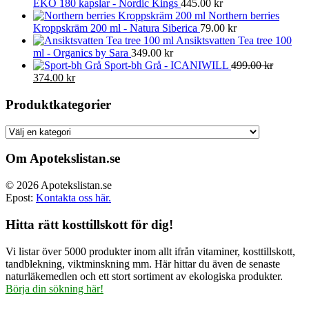
EKO 180 kapslar - Nordic Kings
445.00
kr
Northern berries
Kroppskräm 200 ml - Natura Siberica
79.00
kr
Ansiktsvatten Tea tree 100
ml - Organics by Sara
349.00
kr
Sport-bh Grå - ICANIWILL
499.00
kr
Det
Det
374.00
kr
ursprungliga
nuvarande
priset
priset
Produktkategorier
var:
är:
499.00 kr.
374.00 kr.
Om Apotekslistan.se
© 2026 Apotekslistan.se
Epost:
Kontakta oss här.
Hitta rätt kosttillskott för dig!
Vi listar över 5000 produkter inom allt ifrån vitaminer, kosttillskott,
tandblekning, viktminskning mm. Här hittar du även de senaste
naturläkemedlen och ett stort sortiment av ekologiska produkter.
Börja din sökning här!