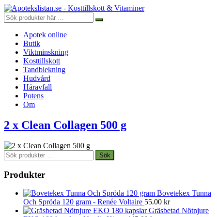
Apotek online
Butik
Viktminskning
Kosttillskott
Tandblekning
Hudvård
Håravfall
Potens
Om
2 x Clean Collagen 500 g
Sök
Sök
efter:
Produkter
Bovetekex Tunna
Och Spröda 120 gram - Renée Voltaire
55.00
kr
Gräsbetad Nötnjure