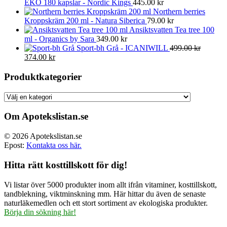
EKO 180 kapslar - Nordic Kings
445.00
kr
Northern berries
Kroppskräm 200 ml - Natura Siberica
79.00
kr
Ansiktsvatten Tea tree 100
ml - Organics by Sara
349.00
kr
Sport-bh Grå - ICANIWILL
499.00
kr
Det
Det
374.00
kr
ursprungliga
nuvarande
priset
priset
Produktkategorier
var:
är:
499.00 kr.
374.00 kr.
Om Apotekslistan.se
© 2026 Apotekslistan.se
Epost:
Kontakta oss här.
Hitta rätt kosttillskott för dig!
Vi listar över 5000 produkter inom allt ifrån vitaminer, kosttillskott,
tandblekning, viktminskning mm. Här hittar du även de senaste
naturläkemedlen och ett stort sortiment av ekologiska produkter.
Börja din sökning här!