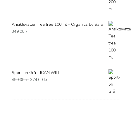
Ansiktsvatten Tea tree 100 ml - Organics by Sara
349.00
kr
Sport-bh Grå - ICANIWILL
Det
Det
499.00
kr
374.00
kr
ursprungliga
nuvarande
priset
priset
var:
är:
499.00 kr.
374.00 kr.