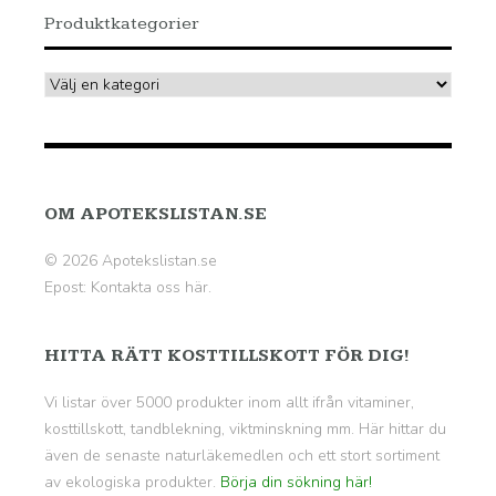
Produktkategorier
OM APOTEKSLISTAN.SE
© 2026 Apotekslistan.se
Epost:
Kontakta oss här.
HITTA RÄTT KOSTTILLSKOTT FÖR DIG!
Vi listar över 5000 produkter inom allt ifrån vitaminer,
kosttillskott, tandblekning, viktminskning mm. Här hittar du
även de senaste naturläkemedlen och ett stort sortiment
av ekologiska produkter.
Börja din sökning här!