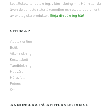
kosttillskott, tandblekning, viktminskning mm. Här hittar du
även de senaste naturläkemedlen och ett stort sortiment
av ekologiska produkter.
Börja din sökning här!
SITEMAP
Apotek online
Butik
Viktminskning
Kosttillskott
Tandblekning
Hudvård
Håravfall
Potens
Om
ANNONSERA PÅ APOTEKSLISTAN.SE