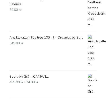
Siberica
79.00
kr
Ansiktsvatten Tea tree 100 ml - Organics by Sara
349.00
kr
Sport-bh Grå - ICANIWILL
Det
Det
499.00
kr
374.00
kr
ursprungliga
nuvarande
priset
priset
var:
är:
499.00 kr.
374.00 kr.