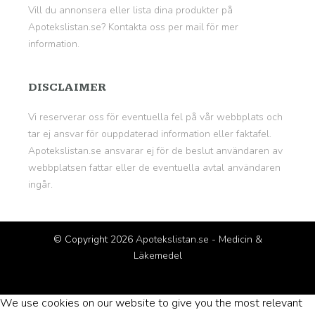
Vill du annonsera eller lista dina produkter på
Apotekslistan.se? Kontakta oss per mail för mer
information.
DISCLAIMER
Vi reserverar oss för eventuella fel på vår webbplats och
tar ej ansvar för ouppdaterad information eller faktafel.
Apotekslistan.se ansvarar ej för de beslut användaren av
webbplatsen fattar eller de eventuella avtal användaren
ingår.
© Copyright 2026
Apotekslistan.se - Medicin &
Läkemedel
We use cookies on our website to give you the most relevant