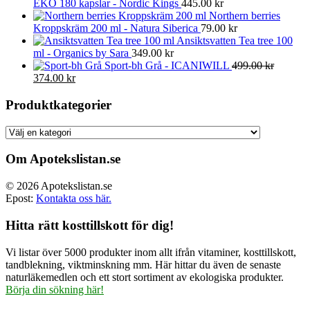
EKO 180 kapslar - Nordic Kings
445.00
kr
Northern berries
Kroppskräm 200 ml - Natura Siberica
79.00
kr
Ansiktsvatten Tea tree 100
ml - Organics by Sara
349.00
kr
Sport-bh Grå - ICANIWILL
499.00
kr
Det
Det
374.00
kr
ursprungliga
nuvarande
priset
priset
Produktkategorier
var:
är:
499.00 kr.
374.00 kr.
Om Apotekslistan.se
© 2026 Apotekslistan.se
Epost:
Kontakta oss här.
Hitta rätt kosttillskott för dig!
Vi listar över 5000 produkter inom allt ifrån vitaminer, kosttillskott,
tandblekning, viktminskning mm. Här hittar du även de senaste
naturläkemedlen och ett stort sortiment av ekologiska produkter.
Börja din sökning här!