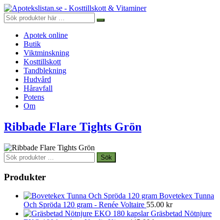
Apotek online
Butik
Viktminskning
Kosttillskott
Tandblekning
Hudvård
Håravfall
Potens
Om
Ribbade Flare Tights Grön
Sök
Sök
efter:
Produkter
Bovetekex Tunna
Och Spröda 120 gram - Renée Voltaire
55.00
kr
Gräsbetad Nötnjure