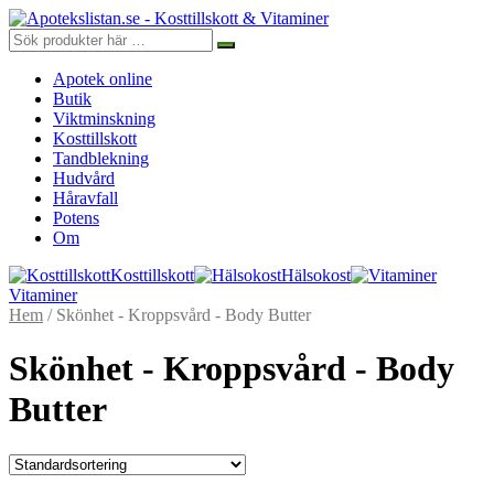
Apotek online
Butik
Viktminskning
Kosttillskott
Tandblekning
Hudvård
Håravfall
Potens
Om
Kosttillskott
Hälsokost
Vitaminer
Hem
/ Skönhet - Kroppsvård - Body Butter
Skönhet - Kroppsvård - Body
Butter