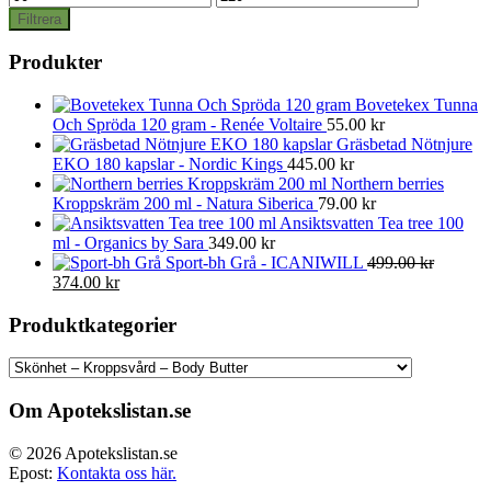
pris
pris
Filtrera
Produkter
Bovetekex Tunna
Och Spröda 120 gram - Renée Voltaire
55.00
kr
Gräsbetad Nötnjure
EKO 180 kapslar - Nordic Kings
445.00
kr
Northern berries
Kroppskräm 200 ml - Natura Siberica
79.00
kr
Ansiktsvatten Tea tree 100
ml - Organics by Sara
349.00
kr
Sport-bh Grå - ICANIWILL
499.00
kr
Det
Det
374.00
kr
ursprungliga
nuvarande
priset
priset
Produktkategorier
var:
är:
499.00 kr.
374.00 kr.
Om Apotekslistan.se
© 2026 Apotekslistan.se
Epost:
Kontakta oss här.