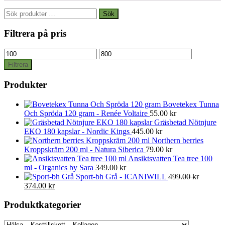
Sök
Sök
efter:
Filtrera på pris
Min
Max
pris
pris
Filtrera
Produkter
Bovetekex Tunna
Och Spröda 120 gram - Renée Voltaire
55.00
kr
Gräsbetad Nötnjure
EKO 180 kapslar - Nordic Kings
445.00
kr
Northern berries
Kroppskräm 200 ml - Natura Siberica
79.00
kr
Ansiktsvatten Tea tree 100
ml - Organics by Sara
349.00
kr
Sport-bh Grå - ICANIWILL
499.00
kr
Det
Det
374.00
kr
ursprungliga
nuvarande
priset
priset
Produktkategorier
var:
är:
499.00 kr.
374.00 kr.