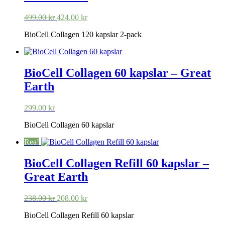
Det
Det
499.00
kr
424.00
kr
ursprungliga
nuvarande
BioCell Collagen 120 kapslar 2-pack
priset
priset
var:
är:
499.00 kr.
424.00 kr.
BioCell Collagen 60 kapslar – Great
Earth
299.00
kr
BioCell Collagen 60 kapslar
Rea!
BioCell Collagen Refill 60 kapslar –
Great Earth
Det
Det
238.00
kr
208.00
kr
ursprungliga
nuvarande
BioCell Collagen Refill 60 kapslar
priset
priset
var:
är: