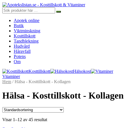
Apotek online
Butik
Viktminskning
Kosttillskott
Tandblekning
Hudvård
Håravfall
Potens
Om
Kosttillskott
Hälsokost
Vitaminer
Hem
/ Hälsa - Kosttillskott - Kollagen
Hälsa - Kosttillskott - Kollagen
Visar 1–12 av 45 resultat