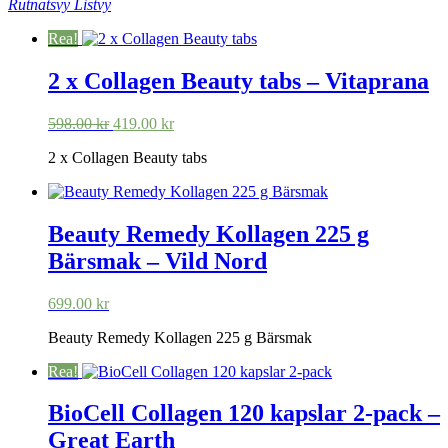
Rutnätsvy
Listvy
Rea!
2 x Collagen Beauty tabs – Vitaprana
Det
Det
598.00
kr
419.00
kr
ursprungliga
nuvarande
2 x Collagen Beauty tabs
priset
priset
var:
är:
598.00 kr.
419.00 kr.
Beauty Remedy Kollagen 225 g
Bärsmak – Vild Nord
699.00
kr
Beauty Remedy Kollagen 225 g Bärsmak
Rea!
BioCell Collagen 120 kapslar 2-pack –
Great Earth