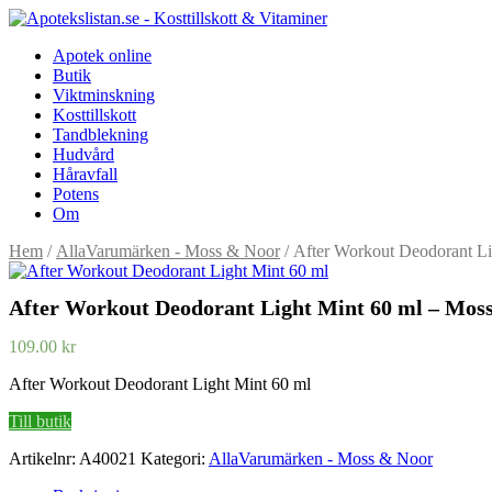
Apotek online
Butik
Viktminskning
Kosttillskott
Tandblekning
Hudvård
Håravfall
Potens
Om
Hem
/
AllaVarumärken - Moss & Noor
/ After Workout Deodorant L
After Workout Deodorant Light Mint 60 ml – Mos
109.00
kr
After Workout Deodorant Light Mint 60 ml
Till butik
Artikelnr:
A40021
Kategori:
AllaVarumärken - Moss & Noor