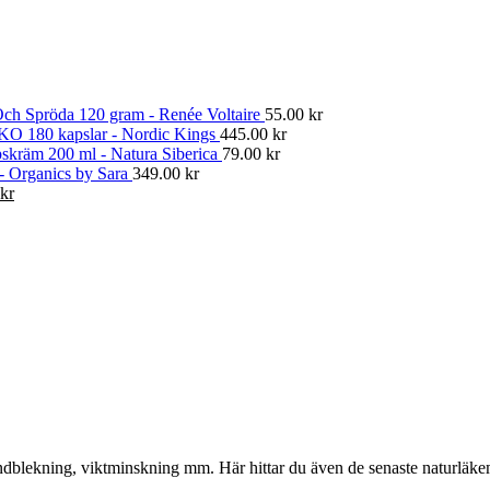
ch Spröda 120 gram - Renée Voltaire
55.00
kr
KO 180 kapslar - Nordic Kings
445.00
kr
skräm 200 ml - Natura Siberica
79.00
kr
 - Organics by Sara
349.00
kr
Det
kr
gliga
nuvarande
priset
är:
kr.
374.00 kr.
, tandblekning, viktminskning mm. Här hittar du även de senaste naturläk