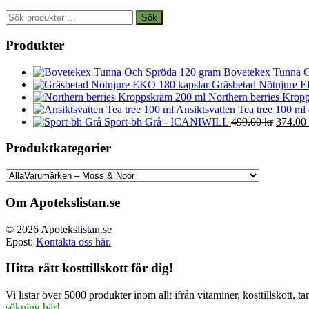
Sök
Sök
efter:
Produkter
Bovetekex Tunna O
Gräsbetad Nötnjure E
Northern berries Kropp
Ansiktsvatten Tea tree 100 ml
Det
Sport-bh Grå - ICANIWILL
499.00
kr
374.00
ursprun
priset
Produktkategorier
var:
499.00 
Om Apotekslistan.se
© 2026 Apotekslistan.se
Epost:
Kontakta oss här.
Hitta rätt kosttillskott för dig!
Vi listar över 5000 produkter inom allt ifrån vitaminer, kosttillskott
sökning här!