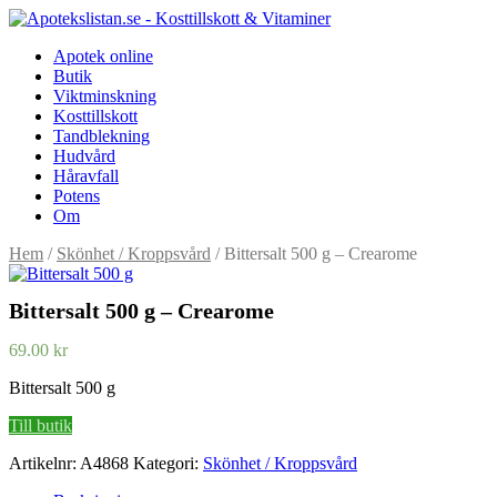
Apotek online
Butik
Viktminskning
Kosttillskott
Tandblekning
Hudvård
Håravfall
Potens
Om
Hem
/
Skönhet / Kroppsvård
/ Bittersalt 500 g – Crearome
Bittersalt 500 g – Crearome
69.00
kr
Bittersalt 500 g
Till butik
Artikelnr:
A4868
Kategori:
Skönhet / Kroppsvård