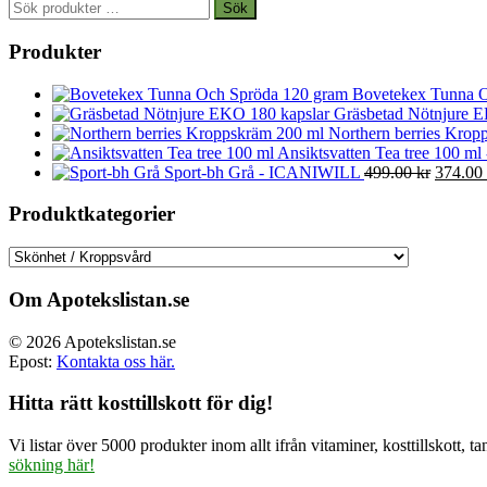
Sök
Sök
efter:
Produkter
Bovetekex Tunna O
Gräsbetad Nötnjure E
Northern berries Kropp
Ansiktsvatten Tea tree 100 ml
Det
Sport-bh Grå - ICANIWILL
499.00
kr
374.00
ursprun
priset
Produktkategorier
var:
499.00 
Om Apotekslistan.se
© 2026 Apotekslistan.se
Epost:
Kontakta oss här.
Hitta rätt kosttillskott för dig!
Vi listar över 5000 produkter inom allt ifrån vitaminer, kosttillskott
sökning här!