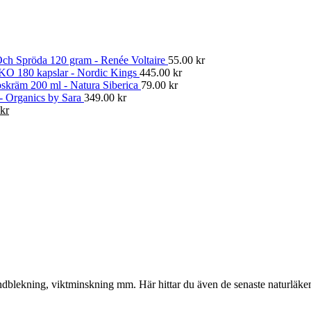
ch Spröda 120 gram - Renée Voltaire
55.00
kr
KO 180 kapslar - Nordic Kings
445.00
kr
skräm 200 ml - Natura Siberica
79.00
kr
 - Organics by Sara
349.00
kr
Det
kr
gliga
nuvarande
priset
är:
kr.
374.00 kr.
, tandblekning, viktminskning mm. Här hittar du även de senaste naturläk