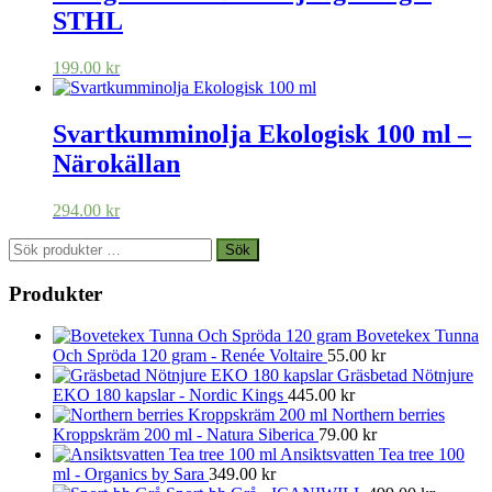
STHL
199.00
kr
Svartkumminolja Ekologisk 100 ml –
Närokällan
294.00
kr
Sök
Sök
efter:
Produkter
Bovetekex Tunna
Och Spröda 120 gram - Renée Voltaire
55.00
kr
Gräsbetad Nötnjure
EKO 180 kapslar - Nordic Kings
445.00
kr
Northern berries
Kroppskräm 200 ml - Natura Siberica
79.00
kr
Ansiktsvatten Tea tree 100
ml - Organics by Sara
349.00
kr