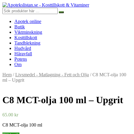
Apotek online
Butik
Viktminskning
Kosttillskott
Tandblekning
Hudvård
Håravfall
Potens
Om
Hem
/
Livsmedel - Matlagning - Fett och Olja
/ C8 MCT-olja 100
ml – Upgrit
C8 MCT-olja 100 ml – Upgrit
65.00
kr
C8 MCT-olja 100 ml