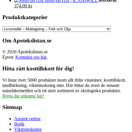
Sport-bh Grå - ICANIWILL
499.00
kr
Det
Det
374.00
kr
ursprungliga
nuvarande
priset
priset
Produktkategorier
var:
är:
499.00 kr.
374.00 kr.
Om Apotekslistan.se
© 2026 Apotekslistan.se
Epost:
Kontakta oss här.
Hitta rätt kosttillskott för dig!
Vi listar över 5000 produkter inom allt ifrån vitaminer, kosttillskott,
tandblekning, viktminskning mm. Här hittar du även de senaste
naturläkemedlen och ett stort sortiment av ekologiska produkter.
Börja din sökning här!
Sitemap
Apotek online
Butik
Viktminskning