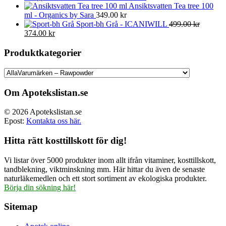
Ansiktsvatten Tea tree 100
ml - Organics by Sara
349.00
kr
Sport-bh Grå - ICANIWILL
499.00
kr
Det
Det
374.00
kr
ursprungliga
nuvarande
priset
priset
Produktkategorier
var:
är:
499.00 kr.
374.00 kr.
Om Apotekslistan.se
© 2026 Apotekslistan.se
Epost:
Kontakta oss här.
Hitta rätt kosttillskott för dig!
Vi listar över 5000 produkter inom allt ifrån vitaminer, kosttillskott,
tandblekning, viktminskning mm. Här hittar du även de senaste
naturläkemedlen och ett stort sortiment av ekologiska produkter.
Börja din sökning här!
Sitemap