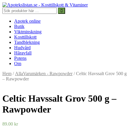
Apotek online
Butik
Viktminskning
Kosttillskott
Tandblekning
Hudvård
Håravfall
Potens
Om
Hem
/
AllaVarumärken - Rawpowder
/ Celtic Havssalt Grov 500 g
– Rawpowder
Celtic Havssalt Grov 500 g –
Rawpowder
89.00
kr