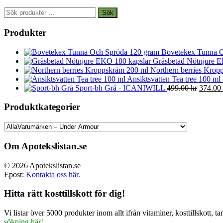
Sök
Sök
efter:
Produkter
Bovetekex Tunna O
Gräsbetad Nötnjure E
Northern berries Kropp
Ansiktsvatten Tea tree 100 ml
Det
Sport-bh Grå - ICANIWILL
499.00
kr
374.00
ursprun
priset
Produktkategorier
var:
499.00 
Om Apotekslistan.se
© 2026 Apotekslistan.se
Epost:
Kontakta oss här.
Hitta rätt kosttillskott för dig!
Vi listar över 5000 produkter inom allt ifrån vitaminer, kosttillskott
sökning här!