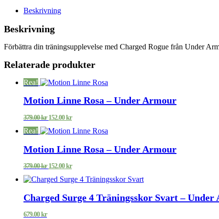
Beskrivning
Beskrivning
Förbättra din träningsupplevelse med Charged Rogue från Under Armo
Relaterade produkter
Rea!
Motion Linne Rosa – Under Armour
Det
Det
379.00
kr
152.00
kr
ursprungliga
nuvarande
Rea!
priset
priset
var:
är:
Motion Linne Rosa – Under Armour
379.00 kr.
152.00 kr.
Det
Det
379.00
kr
152.00
kr
ursprungliga
nuvarande
priset
priset
var:
är:
Charged Surge 4 Träningsskor Svart – Under
379.00 kr.
152.00 kr.
679.00
kr