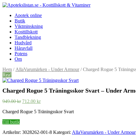
Apotek online
Butik
Viktminskning
Kosttillskott
Tandblekning
Hudvård
Håravfall
Potens
Om
Hem
/
AllaVarumärken - Under Armour
/ Charged Rogue 5 Tränings
Rea!
Charged Rogue 5 Träningsskor Svart – Under Arm
Det
Det
949.00
kr
712.00
kr
ursprungliga
nuvarande
Charged Rogue 5 Träningsskor Svart
priset
priset
var:
är:
Till butik
949.00 kr.
712.00 kr.
Artikelnr:
3028262-001-8
Kategori:
AllaVarumärken - Under Armour