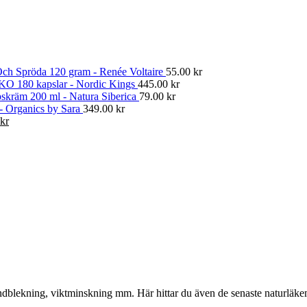
ch Spröda 120 gram - Renée Voltaire
55.00
kr
KO 180 kapslar - Nordic Kings
445.00
kr
skräm 200 ml - Natura Siberica
79.00
kr
 - Organics by Sara
349.00
kr
Det
kr
gliga
nuvarande
priset
är:
kr.
374.00 kr.
, tandblekning, viktminskning mm. Här hittar du även de senaste naturläk