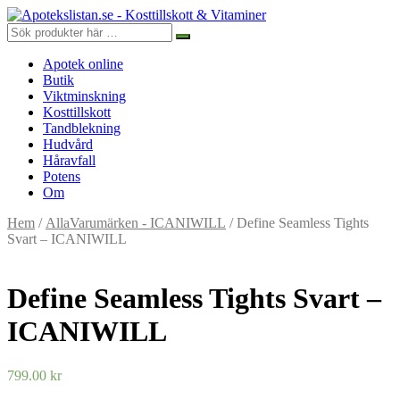
Apotek online
Butik
Viktminskning
Kosttillskott
Tandblekning
Hudvård
Håravfall
Potens
Om
Hem
/
AllaVarumärken - ICANIWILL
/ Define Seamless Tights
Svart – ICANIWILL
Define Seamless Tights Svart –
ICANIWILL
799.00
kr