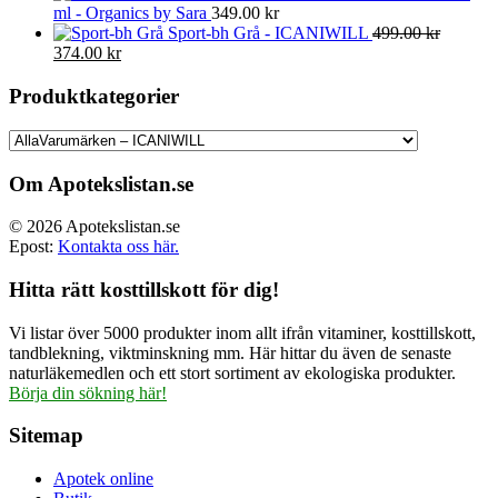
ml - Organics by Sara
349.00
kr
Sport-bh Grå - ICANIWILL
499.00
kr
Det
Det
374.00
kr
ursprungliga
nuvarande
priset
priset
Produktkategorier
var:
är:
499.00 kr.
374.00 kr.
Om Apotekslistan.se
© 2026 Apotekslistan.se
Epost:
Kontakta oss här.
Hitta rätt kosttillskott för dig!
Vi listar över 5000 produkter inom allt ifrån vitaminer, kosttillskott,
tandblekning, viktminskning mm. Här hittar du även de senaste
naturläkemedlen och ett stort sortiment av ekologiska produkter.
Börja din sökning här!
Sitemap
Apotek online