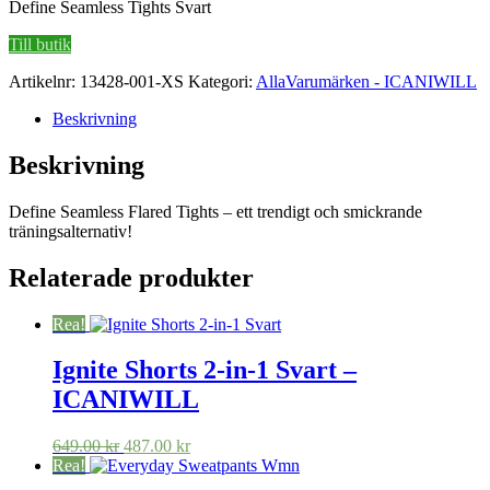
Define Seamless Tights Svart
Till butik
Artikelnr:
13428-001-XS
Kategori:
AllaVarumärken - ICANIWILL
Beskrivning
Beskrivning
Define Seamless Flared Tights – ett trendigt och smickrande
träningsalternativ!
Relaterade produkter
Rea!
Ignite Shorts 2-in-1 Svart –
ICANIWILL
Det
Det
649.00
kr
487.00
kr
ursprungliga
nuvarande
Rea!
priset
priset