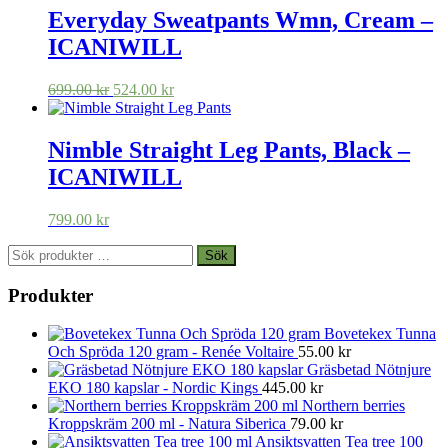
var:
är:
Everyday Sweatpants Wmn, Cream –
649.00 kr.
487.00 kr.
ICANIWILL
Det
Det
699.00
kr
524.00
kr
ursprungliga
nuvarande
priset
priset
var:
är:
Nimble Straight Leg Pants, Black –
699.00 kr.
524.00 kr.
ICANIWILL
799.00
kr
Sök
Sök
efter:
Produkter
Bovetekex Tunna
Och Spröda 120 gram - Renée Voltaire
55.00
kr
Gräsbetad Nötnjure
EKO 180 kapslar - Nordic Kings
445.00
kr
Northern berries
Kroppskräm 200 ml - Natura Siberica
79.00
kr
Ansiktsvatten Tea tree 100