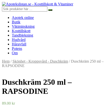
Apotek online
Butik
Viktminskning
Kosttillskott
Tandblekning
Hudvård
Håravfall
Potens
Om
Hem
/
Skönhet - Kroppsvård - Duschkräm
/ Duschkräm 250 ml –
RAPSODINE
Duschkräm 250 ml –
RAPSODINE
89.00
kr