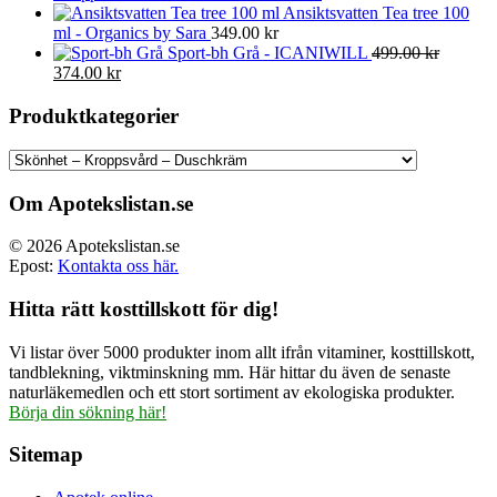
Ansiktsvatten Tea tree 100
ml - Organics by Sara
349.00
kr
Sport-bh Grå - ICANIWILL
499.00
kr
Det
Det
374.00
kr
ursprungliga
nuvarande
priset
priset
Produktkategorier
var:
är:
499.00 kr.
374.00 kr.
Om Apotekslistan.se
© 2026 Apotekslistan.se
Epost:
Kontakta oss här.
Hitta rätt kosttillskott för dig!
Vi listar över 5000 produkter inom allt ifrån vitaminer, kosttillskott,
tandblekning, viktminskning mm. Här hittar du även de senaste
naturläkemedlen och ett stort sortiment av ekologiska produkter.
Börja din sökning här!
Sitemap