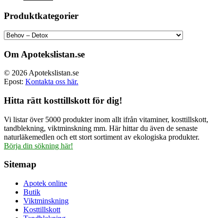
ursprungliga
nuvarande
priset
priset
Produktkategorier
var:
är:
499.00 kr.
374.00 kr.
Om Apotekslistan.se
© 2026 Apotekslistan.se
Epost:
Kontakta oss här.
Hitta rätt kosttillskott för dig!
Vi listar över 5000 produkter inom allt ifrån vitaminer, kosttillskott,
tandblekning, viktminskning mm. Här hittar du även de senaste
naturläkemedlen och ett stort sortiment av ekologiska produkter.
Börja din sökning här!
Sitemap
Apotek online
Butik
Viktminskning
Kosttillskott