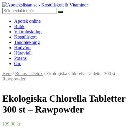
Apotek online
Butik
Viktminskning
Kosttillskott
Tandblekning
Hudvård
Håravfall
Potens
Om
Hem
/
Behov - Detox
/ Ekologiska Chlorella Tabletter 300 st –
Rawpowder
Ekologiska Chlorella Tabletter
300 st – Rawpowder
199.00
kr