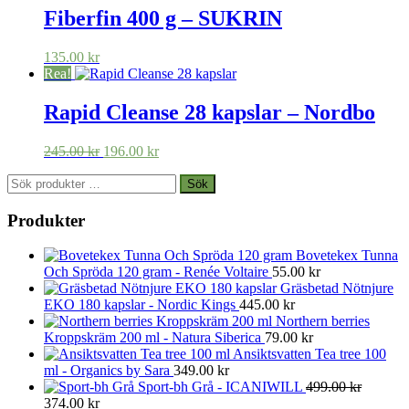
Fiberfin 400 g – SUKRIN
135.00
kr
Rea!
Rapid Cleanse 28 kapslar – Nordbo
Det
Det
245.00
kr
196.00
kr
ursprungliga
nuvarande
Sök
priset
priset
Sök
efter:
var:
är:
245.00 kr.
196.00 kr.
Produkter
Bovetekex Tunna
Och Spröda 120 gram - Renée Voltaire
55.00
kr
Gräsbetad Nötnjure
EKO 180 kapslar - Nordic Kings
445.00
kr
Northern berries
Kroppskräm 200 ml - Natura Siberica
79.00
kr
Ansiktsvatten Tea tree 100
ml - Organics by Sara
349.00
kr
Sport-bh Grå - ICANIWILL
499.00
kr
Det
Det
374.00
kr