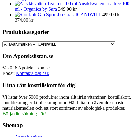
Ansiktsvatten Tea tree 100
ml - Organics by Sara
349.00
kr
Sport-bh Grå - ICANIWILL
499.00
kr
Det
Det
374.00
kr
ursprungliga
nuvarande
priset
priset
Produktkategorier
var:
är:
499.00 kr.
374.00 kr.
Om Apotekslistan.se
© 2026 Apotekslistan.se
Epost:
Kontakta oss här.
Hitta rätt kosttillskott för dig!
Vi listar över 5000 produkter inom allt ifrån vitaminer, kosttillskott,
tandblekning, viktminskning mm. Här hittar du även de senaste
naturläkemedlen och ett stort sortiment av ekologiska produkter.
Börja din sökning här!
Sitemap