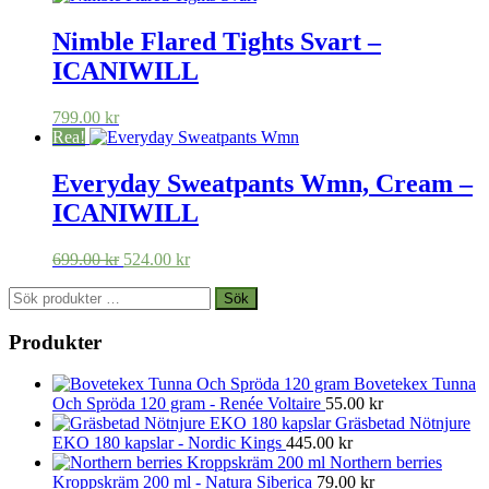
priset
priset
var:
är:
Nimble Flared Tights Svart –
499.00 kr.
200.00 kr.
ICANIWILL
799.00
kr
Rea!
Everyday Sweatpants Wmn, Cream –
ICANIWILL
Det
Det
699.00
kr
524.00
kr
ursprungliga
nuvarande
Sök
priset
priset
Sök
efter:
var:
är:
699.00 kr.
524.00 kr.
Produkter
Bovetekex Tunna
Och Spröda 120 gram - Renée Voltaire
55.00
kr
Gräsbetad Nötnjure
EKO 180 kapslar - Nordic Kings
445.00
kr
Northern berries
Kroppskräm 200 ml - Natura Siberica
79.00
kr