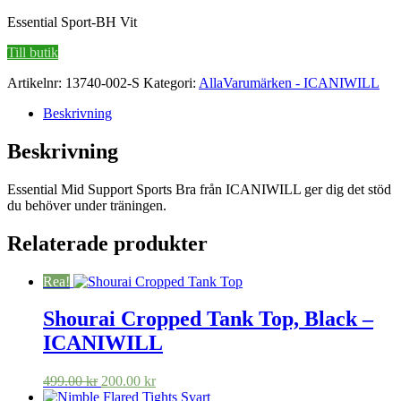
ursprungliga
nuvarande
Essential Sport-BH Vit
priset
priset
var:
är:
Till butik
599.00 kr.
449.00 kr.
Artikelnr:
13740-002-S
Kategori:
AllaVarumärken - ICANIWILL
Beskrivning
Beskrivning
Essential Mid Support Sports Bra från ICANIWILL ger dig det stöd
du behöver under träningen.
Relaterade produkter
Rea!
Shourai Cropped Tank Top, Black –
ICANIWILL
Det
Det
499.00
kr
200.00
kr
ursprungliga
nuvarande