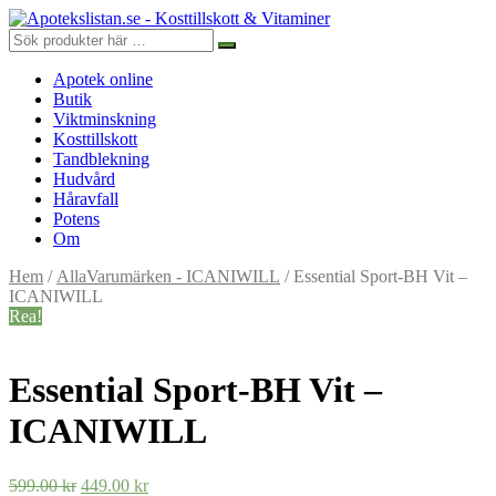
Apotek online
Butik
Viktminskning
Kosttillskott
Tandblekning
Hudvård
Håravfall
Potens
Om
Hem
/
AllaVarumärken - ICANIWILL
/ Essential Sport-BH Vit –
ICANIWILL
Rea!
Essential Sport-BH Vit –
ICANIWILL
Det
Det
599.00
kr
449.00
kr