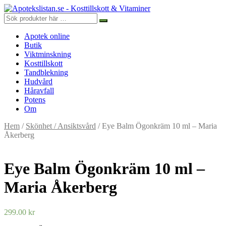
Apotek online
Butik
Viktminskning
Kosttillskott
Tandblekning
Hudvård
Håravfall
Potens
Om
Hem
/
Skönhet / Ansiktsvård
/ Eye Balm Ögonkräm 10 ml – Maria
Åkerberg
Eye Balm Ögonkräm 10 ml –
Maria Åkerberg
299.00
kr