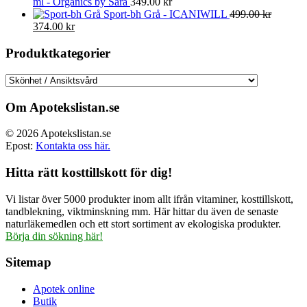
ml - Organics by Sara
349.00
kr
Sport-bh Grå - ICANIWILL
499.00
kr
Det
Det
374.00
kr
ursprungliga
nuvarande
priset
priset
Produktkategorier
var:
är:
499.00 kr.
374.00 kr.
Om Apotekslistan.se
© 2026 Apotekslistan.se
Epost:
Kontakta oss här.
Hitta rätt kosttillskott för dig!
Vi listar över 5000 produkter inom allt ifrån vitaminer, kosttillskott,
tandblekning, viktminskning mm. Här hittar du även de senaste
naturläkemedlen och ett stort sortiment av ekologiska produkter.
Börja din sökning här!
Sitemap
Apotek online
Butik