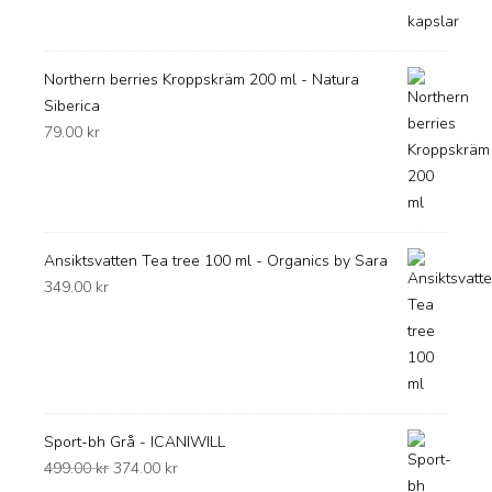
Northern berries Kroppskräm 200 ml - Natura
Siberica
79.00
kr
Ansiktsvatten Tea tree 100 ml - Organics by Sara
349.00
kr
Sport-bh Grå - ICANIWILL
Det
Det
499.00
kr
374.00
kr