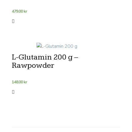
479.00
kr
L-Glutamin 200 g –
Rawpowder
148.00
kr