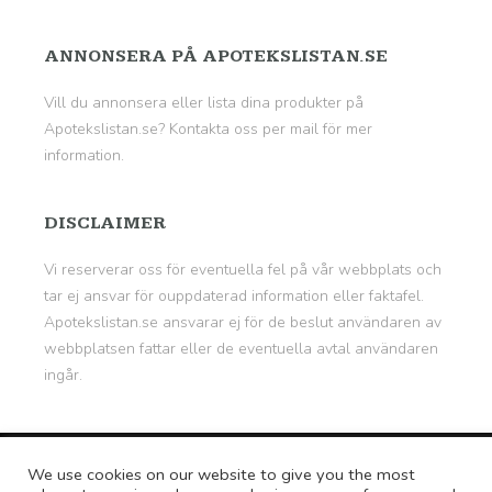
ANNONSERA PÅ APOTEKSLISTAN.SE
Vill du annonsera eller lista dina produkter på
Apotekslistan.se? Kontakta oss per mail för mer
information.
DISCLAIMER
Vi reserverar oss för eventuella fel på vår webbplats och
tar ej ansvar för ouppdaterad information eller faktafel.
Apotekslistan.se ansvarar ej för de beslut användaren av
webbplatsen fattar eller de eventuella avtal användaren
ingår.
© Copyright 2026
Apotekslistan.se - Medicin &
We use cookies on our website to give you the most
Läkemedel