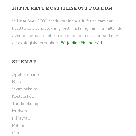
HITTA RÄTT KOSTTILLSKOTT FÖR DIG!
Vi listar över 5000 produkter inom allt ifrån vitaminer,
kosttillskott, tandblekning, viktminskning mm. Här hittar du
även de senaste naturläkemedlen och ett stort sortiment
av ekologiska produkter.
Börja din sökning här!
SITEMAP
Apotek online
Butik
Viktminskning
Kosttillskott
Tandblekning
Hudvård
Håravfall
Potens
Om