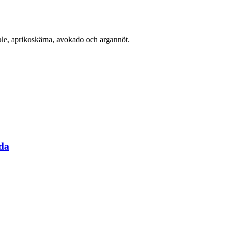
ple, aprikoskärna, avokado och argannöt.
da