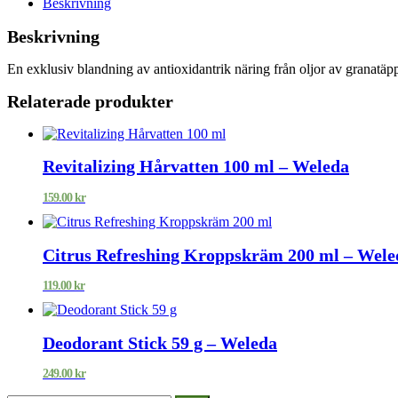
Beskrivning
Beskrivning
En exklusiv blandning av antioxidantrik näring från oljor av granatäp
Relaterade produkter
Revitalizing Hårvatten 100 ml – Weleda
159.00
kr
Citrus Refreshing Kroppskräm 200 ml – Wele
119.00
kr
Deodorant Stick 59 g – Weleda
249.00
kr