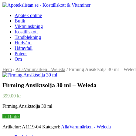
Apotek online
Butik
Viktminskning
Kosttillskott
Tandblekning
Hudvård
Håravfall
Potens
Om
Hem
/
AllaVarumärken - Weleda
/ Firming Ansiktsolja 30 ml – Weled
Firming Ansiktsolja 30 ml – Weleda
399.00
kr
Firming Ansiktsolja 30 ml
Till butik
Artikelnr:
A1119-04
Kategori:
AllaVarumärken - Weleda