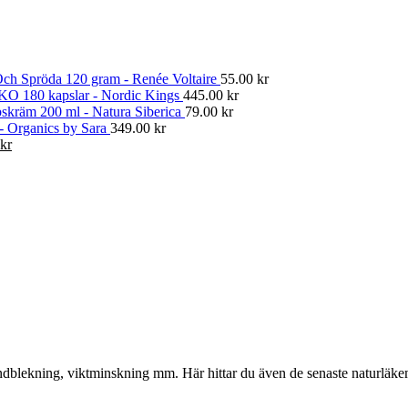
ch Spröda 120 gram - Renée Voltaire
55.00
kr
KO 180 kapslar - Nordic Kings
445.00
kr
skräm 200 ml - Natura Siberica
79.00
kr
 - Organics by Sara
349.00
kr
Det
kr
gliga
nuvarande
priset
är:
kr.
374.00 kr.
, tandblekning, viktminskning mm. Här hittar du även de senaste naturläk