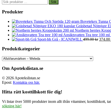
Sök
Sök
efter:
Produkter
Bovetekex Tunna O
Gräsbetad Nötnjure E
Northern berries Kropp
Ansiktsvatten Tea tree 100 ml
Det
Sport-bh Grå - ICANIWILL
499.00
kr
374.00
ursprun
priset
Produktkategorier
var:
499.00 
Om Apotekslistan.se
© 2026 Apotekslistan.se
Epost:
Kontakta oss här.
Hitta rätt kosttillskott för dig!
Vi listar över 5000 produkter inom allt ifrån vitaminer, kosttillskott
sökning här!