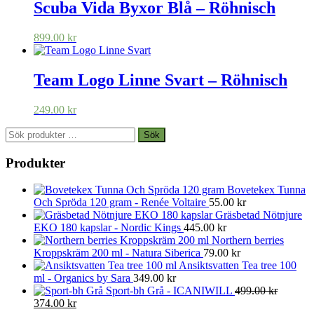
var:
är:
Scuba Vida Byxor Blå – Röhnisch
699.00 kr.
489.00 kr.
899.00
kr
Team Logo Linne Svart – Röhnisch
249.00
kr
Sök
Sök
efter:
Produkter
Bovetekex Tunna
Och Spröda 120 gram - Renée Voltaire
55.00
kr
Gräsbetad Nötnjure
EKO 180 kapslar - Nordic Kings
445.00
kr
Northern berries
Kroppskräm 200 ml - Natura Siberica
79.00
kr
Ansiktsvatten Tea tree 100
ml - Organics by Sara
349.00
kr
Sport-bh Grå - ICANIWILL
499.00
kr
Det
Det
374.00
kr