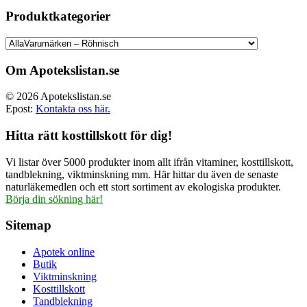
ursprungliga
nuvarande
priset
priset
Produktkategorier
var:
är:
499.00 kr.
374.00 kr.
Om Apotekslistan.se
© 2026 Apotekslistan.se
Epost:
Kontakta oss här.
Hitta rätt kosttillskott för dig!
Vi listar över 5000 produkter inom allt ifrån vitaminer, kosttillskott,
tandblekning, viktminskning mm. Här hittar du även de senaste
naturläkemedlen och ett stort sortiment av ekologiska produkter.
Börja din sökning här!
Sitemap
Apotek online
Butik
Viktminskning
Kosttillskott
Tandblekning