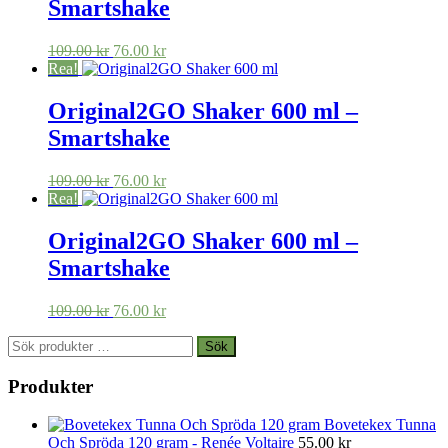
Smartshake
Det
Det
109.00
kr
76.00
kr
ursprungliga
nuvarande
Rea!
priset
priset
var:
är:
Original2GO Shaker 600 ml –
109.00 kr.
76.00 kr.
Smartshake
Det
Det
109.00
kr
76.00
kr
ursprungliga
nuvarande
Rea!
priset
priset
var:
är:
Original2GO Shaker 600 ml –
109.00 kr.
76.00 kr.
Smartshake
Det
Det
109.00
kr
76.00
kr
ursprungliga
nuvarande
Sök
priset
priset
Sök
efter:
var:
är:
109.00 kr.
76.00 kr.
Produkter
Bovetekex Tunna
Och Spröda 120 gram - Renée Voltaire
55.00
kr