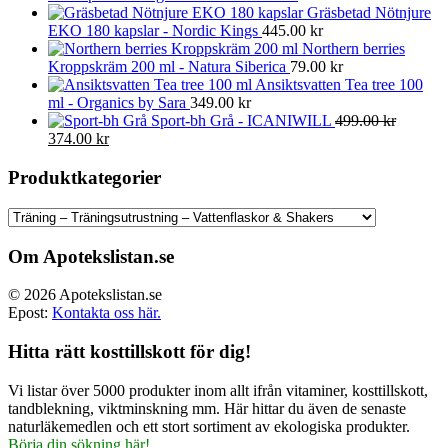
Gräsbetad Nötnjure
EKO 180 kapslar - Nordic Kings
445.00
kr
Northern berries
Kroppskräm 200 ml - Natura Siberica
79.00
kr
Ansiktsvatten Tea tree 100
ml - Organics by Sara
349.00
kr
Sport-bh Grå - ICANIWILL
499.00
kr
Det
Det
374.00
kr
ursprungliga
nuvarande
priset
priset
Produktkategorier
var:
är:
499.00 kr.
374.00 kr.
Om Apotekslistan.se
© 2026 Apotekslistan.se
Epost:
Kontakta oss här.
Hitta rätt kosttillskott för dig!
Vi listar över 5000 produkter inom allt ifrån vitaminer, kosttillskott,
tandblekning, viktminskning mm. Här hittar du även de senaste
naturläkemedlen och ett stort sortiment av ekologiska produkter.
Börja din sökning här!