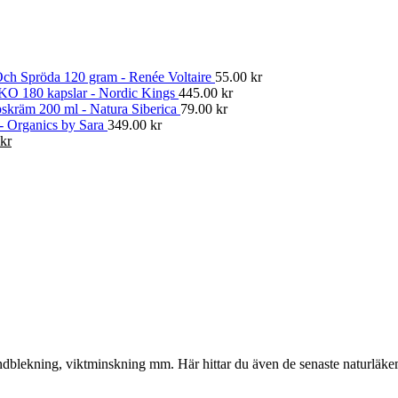
ch Spröda 120 gram - Renée Voltaire
55.00
kr
KO 180 kapslar - Nordic Kings
445.00
kr
skräm 200 ml - Natura Siberica
79.00
kr
 - Organics by Sara
349.00
kr
Det
kr
gliga
nuvarande
priset
är:
kr.
374.00 kr.
, tandblekning, viktminskning mm. Här hittar du även de senaste naturläk