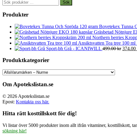
Sök
Sök
efter:
Produkter
Bovetekex Tunna O
Gräsbetad Nötnjure E
Northern berries Kropp
Ansiktsvatten Tea tree 100 ml
Det
Sport-bh Grå - ICANIWILL
499.00
kr
374.00
ursprun
priset
Produktkategorier
var:
499.00 
Om Apotekslistan.se
© 2026 Apotekslistan.se
Epost:
Kontakta oss här.
Hitta rätt kosttillskott för dig!
Vi listar över 5000 produkter inom allt ifrån vitaminer, kosttillskott
sökning här!