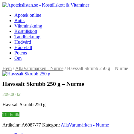
Apotek online
Butik
Viktminskning
Kosttillskott
Tandblekning
Hudvård
Håravfall
Potens
Om
Hem
/
AllaVarumärken - Nurme
/ Havssalt Skrubb 250 g – Nurme
Havssalt Skrubb 250 g – Nurme
209.00
kr
Havssalt Skrubb 250 g
Till butik
Artikelnr:
A6087-77
Kategori:
AllaVarumärken - Nurme