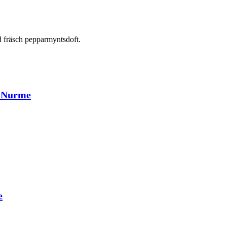
 fräsch pepparmyntsdoft.
– Nurme
e