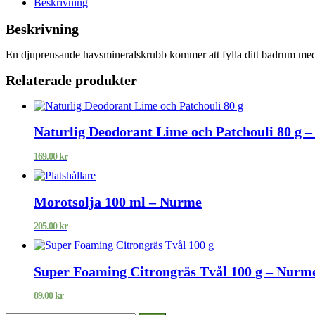
Beskrivning
Beskrivning
En djuprensande havsmineralskrubb kommer att fylla ditt badrum med
Relaterade produkter
Naturlig Deodorant Lime och Patchouli 80 g 
169.00
kr
Morotsolja 100 ml – Nurme
205.00
kr
Super Foaming Citrongräs Tvål 100 g – Nurm
89.00
kr