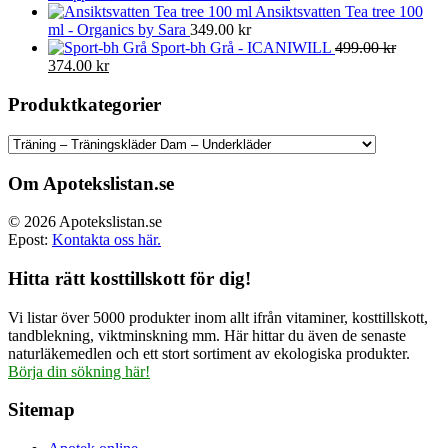
Ansiktsvatten Tea tree 100
ml - Organics by Sara
349.00
kr
Sport-bh Grå - ICANIWILL
499.00
kr
Det
Det
374.00
kr
ursprungliga
nuvarande
priset
priset
Produktkategorier
var:
är:
499.00 kr.
374.00 kr.
Om Apotekslistan.se
© 2026 Apotekslistan.se
Epost:
Kontakta oss här.
Hitta rätt kosttillskott för dig!
Vi listar över 5000 produkter inom allt ifrån vitaminer, kosttillskott,
tandblekning, viktminskning mm. Här hittar du även de senaste
naturläkemedlen och ett stort sortiment av ekologiska produkter.
Börja din sökning här!
Sitemap