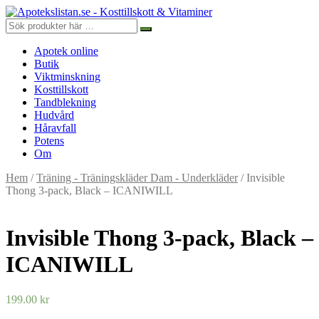
Apotek online
Butik
Viktminskning
Kosttillskott
Tandblekning
Hudvård
Håravfall
Potens
Om
Hem
/
Träning - Träningskläder Dam - Underkläder
/ Invisible
Thong 3-pack, Black – ICANIWILL
Invisible Thong 3-pack, Black –
ICANIWILL
199.00
kr