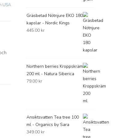
ch USA
Gräsbetad Nötnjure EKO 180
kapslar - Nordic Kings
445.00
kr
 och
Northern berries Kroppskräm
200 ml - Natura Siberica
79.00
kr
Ansiktsvatten Tea tree 100
ml - Organics by Sara
349.00
kr