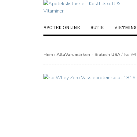
APOTEK ONLINE
BUTIK
VIKTMIN
Hem
/
AllaVarumärken - Biotech USA
/ Iso Wh