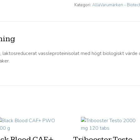
Kategori:
AllaVarumärken - Biote
ning
t, laktosreducerat vassleproteinisolat med högt biologiskt värde
aker.
ack Blood CAF+
Tribooster Testo