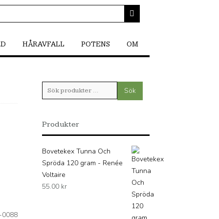
RD
HÅRAVFALL
POTENS
OM
Sök
Sök
efter:
Produkter
Bovetekex Tunna Och
Spröda 120 gram - Renée
Voltaire
55.00
kr
-0088