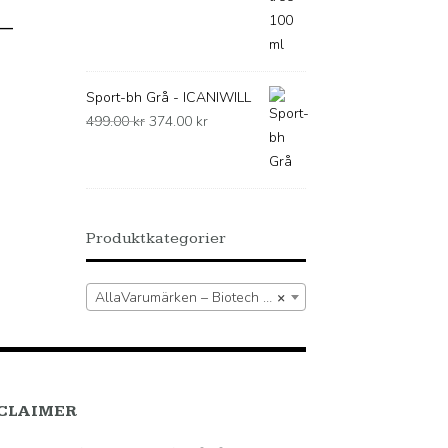
 –
Sport-bh Grå - ICANIWILL
Det
Det
499.00
kr
374.00
kr
ursprungliga
nuvarande
priset
priset
var:
är:
499.00 kr.
374.00 kr.
Produktkategorier
AllaVarumärken – Biotech USA
×
CLAIMER