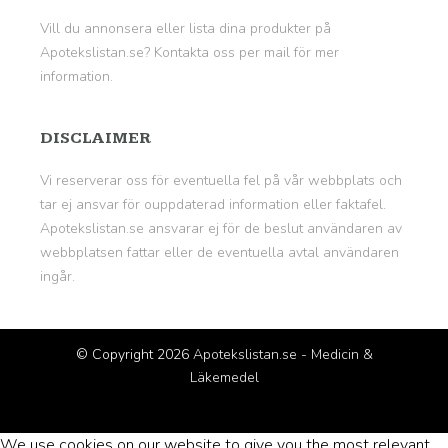
Vill du annonsera eller lista dina produkter på
Apotekslistan.se? Kontakta oss per mail för mer
information.
DISCLAIMER
Vi reserverar oss för eventuella fel på vår webbplats och
tar ej ansvar för ouppdaterad information eller faktafel.
Apotekslistan.se ansvarar ej för de beslut användaren av
webbplatsen fattar eller de eventuella avtal användaren
ingår.
© Copyright 2026
Apotekslistan.se - Medicin &
Läkemedel
We use cookies on our website to give you the most relevant