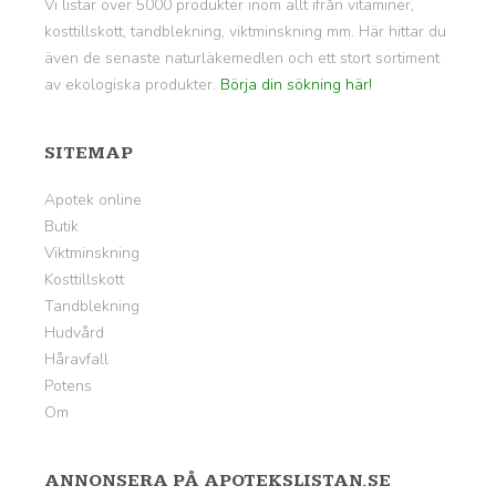
Vi listar över 5000 produkter inom allt ifrån vitaminer,
kosttillskott, tandblekning, viktminskning mm. Här hittar du
även de senaste naturläkemedlen och ett stort sortiment
av ekologiska produkter.
Börja din sökning här!
SITEMAP
Apotek online
Butik
Viktminskning
Kosttillskott
Tandblekning
Hudvård
Håravfall
Potens
Om
ANNONSERA PÅ APOTEKSLISTAN.SE