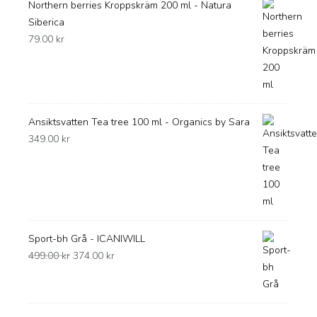
Northern berries Kroppskräm 200 ml - Natura
Siberica
79.00
kr
Ansiktsvatten Tea tree 100 ml - Organics by Sara
349.00
kr
Sport-bh Grå - ICANIWILL
Det
Det
499.00
kr
374.00
kr
ursprungliga
nuvarande
priset
priset
var:
är: