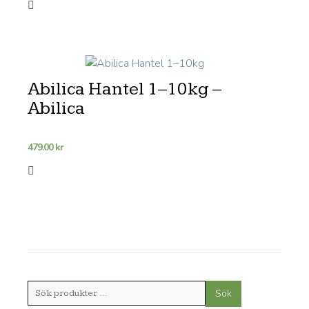
Abilica Hantel 1–10kg –
Abilica
479.00
kr
Sök
Sök
efter: