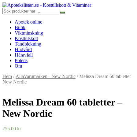
Apotek online
Butik
Viktminskning
Kosttillskott
Tandblekning
Hudvård
Håravfall
Potens
Om
Hem
/
AllaVarumärken - New Nordic
/ Melissa Dream 60 tabletter –
New Nordic
Melissa Dream 60 tabletter –
New Nordic
255.00
kr