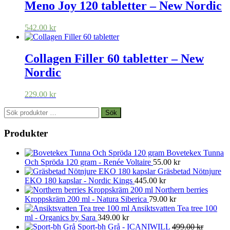
Meno Joy 120 tabletter – New Nordic
542.00
kr
Collagen Filler 60 tabletter – New
Nordic
229.00
kr
Sök
Sök
efter:
Produkter
Bovetekex Tunna
Och Spröda 120 gram - Renée Voltaire
55.00
kr
Gräsbetad Nötnjure
EKO 180 kapslar - Nordic Kings
445.00
kr
Northern berries
Kroppskräm 200 ml - Natura Siberica
79.00
kr
Ansiktsvatten Tea tree 100
ml - Organics by Sara
349.00
kr
Sport-bh Grå - ICANIWILL
499.00
kr