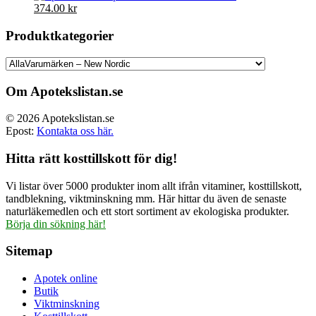
Det
Det
374.00
kr
ursprungliga
nuvarande
priset
priset
Produktkategorier
var:
är:
499.00 kr.
374.00 kr.
Om Apotekslistan.se
© 2026 Apotekslistan.se
Epost:
Kontakta oss här.
Hitta rätt kosttillskott för dig!
Vi listar över 5000 produkter inom allt ifrån vitaminer, kosttillskott,
tandblekning, viktminskning mm. Här hittar du även de senaste
naturläkemedlen och ett stort sortiment av ekologiska produkter.
Börja din sökning här!
Sitemap
Apotek online
Butik
Viktminskning