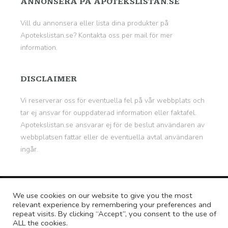
ANNONSERA PÅ APOTEKSLISTAN.SE
Vill du annonsera eller lista dina produkter på
Apotekslistan.se? Kontakta oss per mail för mer
information.
DISCLAIMER
Vi reserverar oss för eventuella fel på vår webbplats och
tar ej ansvar för ouppdaterad information eller faktafel.
Apotekslistan.se ansvarar ej för de beslut användaren av
webbplatsen fattar eller de eventuella avtal användaren
ingår.
© Copyright 2026
Apotekslistan.se - Medicin &
We use cookies on our website to give you the most
Läkemedel
relevant experience by remembering your preferences and
repeat visits. By clicking “Accept”, you consent to the use of
ALL the cookies.