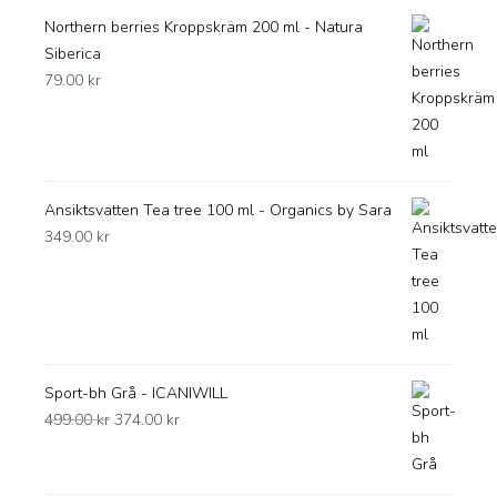
Northern berries Kroppskräm 200 ml - Natura
Siberica
79.00
kr
Ansiktsvatten Tea tree 100 ml - Organics by Sara
349.00
kr
Sport-bh Grå - ICANIWILL
Det
Det
499.00
kr
374.00
kr
ursprungliga
nuvarande
priset
priset