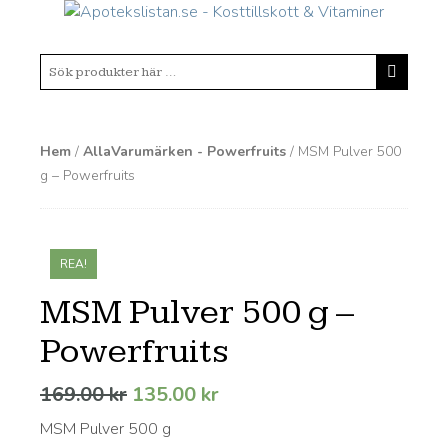
Hem
/
AllaVarumärken - Powerfruits
/ MSM Pulver 500
g – Powerfruits
REA!
MSM Pulver 500 g –
Powerfruits
Det
Det
169.00
kr
135.00
kr
ursprungliga
nuvarande
MSM Pulver 500 g
priset
priset