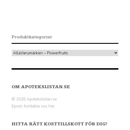
var:
är:
499.00 kr.
374.00 kr.
Produktkategorier
OM APOTEKSLISTAN.SE
© 2026 Apotekslistan.se
Epost:
Kontakta oss här.
HITTA RÄTT KOSTTILLSKOTT FÖR DIG!