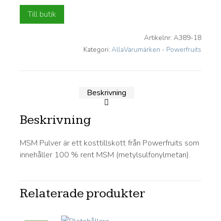
var:
är:
Till butik
169.00 kr.
135.00 kr.
Artikelnr:
A389-18
Kategori:
AllaVarumärken - Powerfruits
Beskrivning
Beskrivning
MSM Pulver är ett kosttillskott från Powerfruits som
innehåller 100 % rent MSM (metylsulfonylmetan).
Relaterade produkter