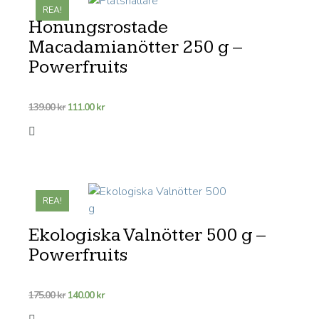
REA!
Honungsrostade
Macadamianötter 250 g –
Powerfruits
Det
Det
139.00
kr
111.00
kr
ursprungliga
nuvarande
priset
priset
var:
är:
139.00 kr.
111.00 kr.
REA!
Ekologiska Valnötter 500 g –
Powerfruits
Det
Det
175.00
kr
140.00
kr
ursprungliga
nuvarande