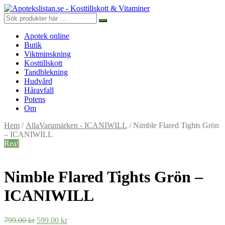
Apotek online
Butik
Viktminskning
Kosttillskott
Tandblekning
Hudvård
Håravfall
Potens
Om
Hem
/
AllaVarumärken - ICANIWILL
/ Nimble Flared Tights Grön
– ICANIWILL
Rea!
Nimble Flared Tights Grön –
ICANIWILL
Det
Det
799.00
kr
599.00
kr