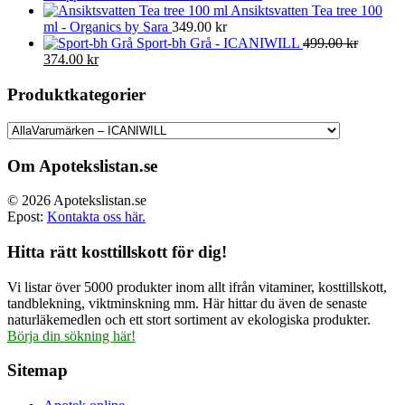
Ansiktsvatten Tea tree 100
ml - Organics by Sara
349.00
kr
Sport-bh Grå - ICANIWILL
499.00
kr
Det
Det
374.00
kr
ursprungliga
nuvarande
priset
priset
Produktkategorier
var:
är:
499.00 kr.
374.00 kr.
Om Apotekslistan.se
© 2026 Apotekslistan.se
Epost:
Kontakta oss här.
Hitta rätt kosttillskott för dig!
Vi listar över 5000 produkter inom allt ifrån vitaminer, kosttillskott,
tandblekning, viktminskning mm. Här hittar du även de senaste
naturläkemedlen och ett stort sortiment av ekologiska produkter.
Börja din sökning här!
Sitemap