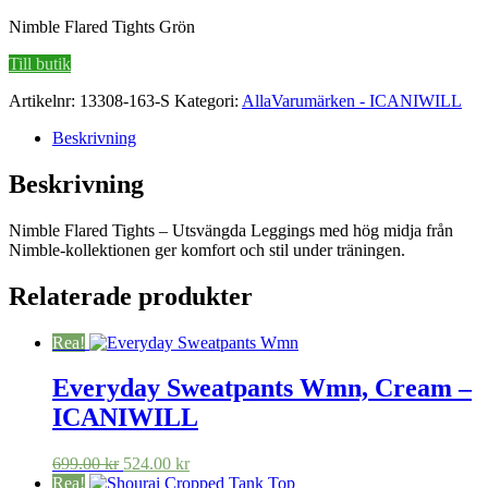
ursprungliga
nuvarande
Nimble Flared Tights Grön
priset
priset
var:
är:
Till butik
799.00 kr.
599.00 kr.
Artikelnr:
13308-163-S
Kategori:
AllaVarumärken - ICANIWILL
Beskrivning
Beskrivning
Nimble Flared Tights – Utsvängda Leggings med hög midja från
Nimble-kollektionen ger komfort och stil under träningen.
Relaterade produkter
Rea!
Everyday Sweatpants Wmn, Cream –
ICANIWILL
Det
Det
699.00
kr
524.00
kr
ursprungliga
nuvarande
Rea!