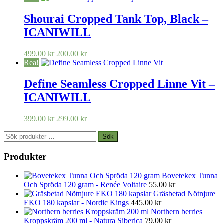
priset
priset
var:
är:
Shourai Cropped Tank Top, Black –
699.00 kr.
524.00 kr.
ICANIWILL
Det
Det
499.00
kr
200.00
kr
ursprungliga
nuvarande
Rea!
priset
priset
var:
är:
Define Seamless Cropped Linne Vit –
499.00 kr.
200.00 kr.
ICANIWILL
Det
Det
399.00
kr
299.00
kr
ursprungliga
nuvarande
Sök
priset
priset
Sök
efter:
var:
är:
399.00 kr.
299.00 kr.
Produkter
Bovetekex Tunna
Och Spröda 120 gram - Renée Voltaire
55.00
kr
Gräsbetad Nötnjure
EKO 180 kapslar - Nordic Kings
445.00
kr
Northern berries
Kroppskräm 200 ml - Natura Siberica
79.00
kr