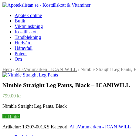
Apotek online
Butik
Viktminskning
Kosttillskott
Tandblekning
Hudvård
Håravfall
Potens
Om
Hem
/
AllaVarumärken - ICANIWILL
/ Nimble Straight Leg Pants
Nimble Straight Leg Pants, Black – ICANIWILL
799.00
kr
Nimble Straight Leg Pants, Black
Till butik
Artikelnr:
13307-001XS
Kategori:
AllaVarumärken - ICANIWILL