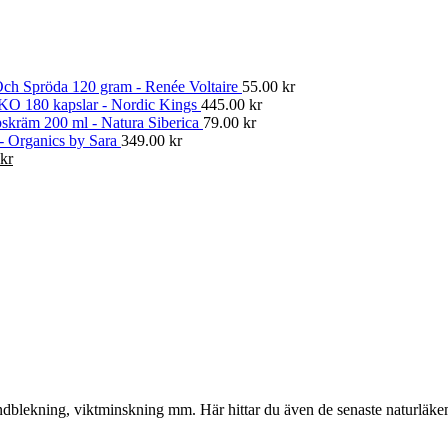
ch Spröda 120 gram - Renée Voltaire
55.00
kr
KO 180 kapslar - Nordic Kings
445.00
kr
skräm 200 ml - Natura Siberica
79.00
kr
 - Organics by Sara
349.00
kr
Det
kr
gliga
nuvarande
priset
är:
kr.
374.00 kr.
, tandblekning, viktminskning mm. Här hittar du även de senaste naturläk