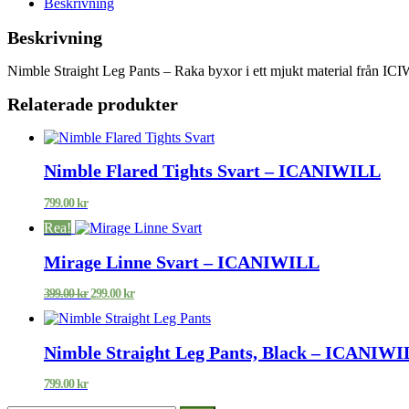
Beskrivning
Beskrivning
Nimble Straight Leg Pants – Raka byxor i ett mjukt material från ICI
Relaterade produkter
Nimble Flared Tights Svart – ICANIWILL
799.00
kr
Rea!
Mirage Linne Svart – ICANIWILL
Det
Det
399.00
kr
299.00
kr
ursprungliga
nuvarande
priset
priset
var:
är:
Nimble Straight Leg Pants, Black – ICANIW
399.00 kr.
299.00 kr.
799.00
kr