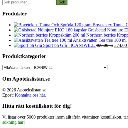
Sök
Sök
efter:
Produkter
Bovetekex Tunna O
Gräsbetad Nötnjure E
Northern berries Kropp
Ansiktsvatten Tea tree 100 ml
Det
Sport-bh Grå - ICANIWILL
499.00
kr
374.00
ursprun
priset
Produktkategorier
var:
499.00 
Om Apotekslistan.se
© 2026 Apotekslistan.se
Epost:
Kontakta oss här.
Hitta rätt kosttillskott för dig!
Vi listar över 5000 produkter inom allt ifrån vitaminer, kosttillskott
sökning här!