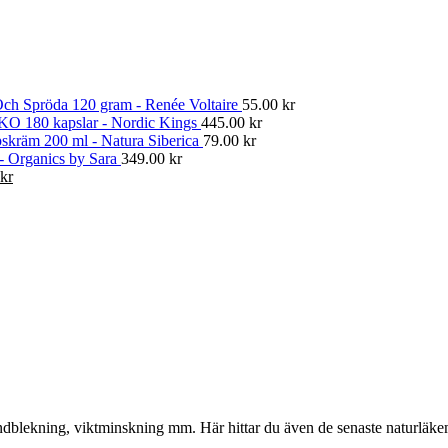
ch Spröda 120 gram - Renée Voltaire
55.00
kr
KO 180 kapslar - Nordic Kings
445.00
kr
skräm 200 ml - Natura Siberica
79.00
kr
 - Organics by Sara
349.00
kr
Det
kr
gliga
nuvarande
priset
är:
kr.
374.00 kr.
, tandblekning, viktminskning mm. Här hittar du även de senaste naturläk