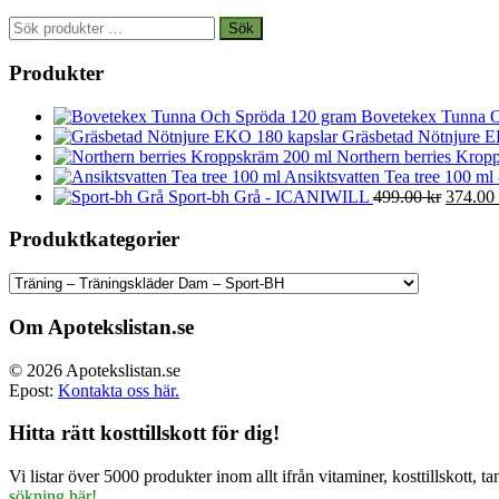
Sök
Sök
efter:
Produkter
Bovetekex Tunna O
Gräsbetad Nötnjure E
Northern berries Kropp
Ansiktsvatten Tea tree 100 ml
Det
Sport-bh Grå - ICANIWILL
499.00
kr
374.00
ursprun
priset
Produktkategorier
var:
499.00 
Om Apotekslistan.se
© 2026 Apotekslistan.se
Epost:
Kontakta oss här.
Hitta rätt kosttillskott för dig!
Vi listar över 5000 produkter inom allt ifrån vitaminer, kosttillskott
sökning här!