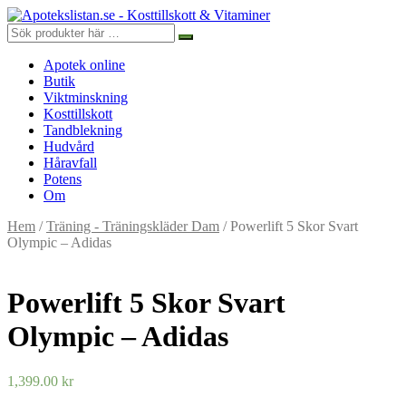
Apotek online
Butik
Viktminskning
Kosttillskott
Tandblekning
Hudvård
Håravfall
Potens
Om
Hem
/
Träning - Träningskläder Dam
/ Powerlift 5 Skor Svart
Olympic – Adidas
Powerlift 5 Skor Svart
Olympic – Adidas
1,399.00
kr