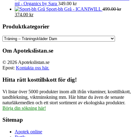
ml - Organics by Sara
349.00
kr
Sport-bh Grå - ICANIWILL
499.00
kr
Det
Det
374.00
kr
ursprungliga
nuvarande
priset
priset
Produktkategorier
var:
är:
499.00 kr.
374.00 kr.
Om Apotekslistan.se
© 2026 Apotekslistan.se
Epost:
Kontakta oss här.
Hitta rätt kosttillskott för dig!
Vi listar över 5000 produkter inom allt ifrån vitaminer, kosttillskott,
tandblekning, viktminskning mm. Här hittar du även de senaste
naturläkemedlen och ett stort sortiment av ekologiska produkter.
Börja din sökning här!
Sitemap
Apotek online