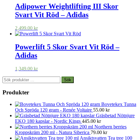
Adipower Weightlifting III Skor
Svart Vit Röd – Adidas
2,499.00
kr
Powerlift 5 Skor Svart Vit Röd –
Adidas
1,349.00
kr
Sök
Sök
efter:
Produkter
Bovetekex Tunna
Och Spröda 120 gram - Renée Voltaire
55.00
kr
Gräsbetad Nötnjure
EKO 180 kapslar - Nordic Kings
445.00
kr
Northern berries
Kroppskräm 200 ml - Natura Siberica
79.00
kr
Ansiktsvatten Tea tree 100