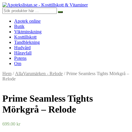
Apotek online
Butik
Viktminskning
Kosttillskott
Tandblekning
Hudvård
Håravfall
Potens
Om
Hem
/
AllaVarumärken - Relode
/ Prime Seamless Tights Mörkgrå –
Relode
Prime Seamless Tights
Mörkgrå – Relode
699.00
kr