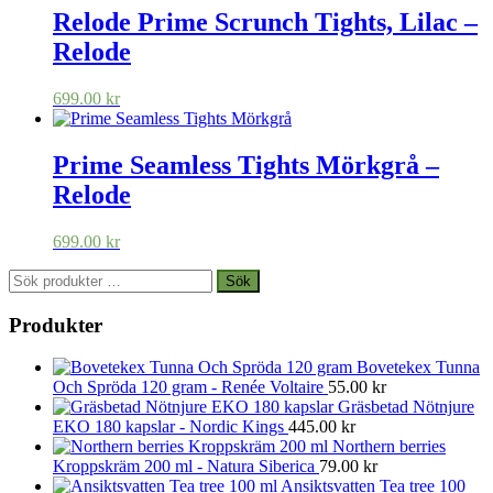
Relode Prime Scrunch Tights, Lilac –
Relode
699.00
kr
Prime Seamless Tights Mörkgrå –
Relode
699.00
kr
Sök
Sök
efter:
Produkter
Bovetekex Tunna
Och Spröda 120 gram - Renée Voltaire
55.00
kr
Gräsbetad Nötnjure
EKO 180 kapslar - Nordic Kings
445.00
kr
Northern berries
Kroppskräm 200 ml - Natura Siberica
79.00
kr
Ansiktsvatten Tea tree 100