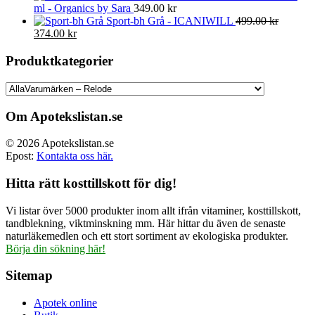
ml - Organics by Sara
349.00
kr
Sport-bh Grå - ICANIWILL
499.00
kr
Det
Det
374.00
kr
ursprungliga
nuvarande
priset
priset
Produktkategorier
var:
är:
499.00 kr.
374.00 kr.
Om Apotekslistan.se
© 2026 Apotekslistan.se
Epost:
Kontakta oss här.
Hitta rätt kosttillskott för dig!
Vi listar över 5000 produkter inom allt ifrån vitaminer, kosttillskott,
tandblekning, viktminskning mm. Här hittar du även de senaste
naturläkemedlen och ett stort sortiment av ekologiska produkter.
Börja din sökning här!
Sitemap
Apotek online