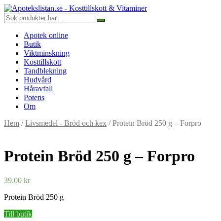
Apotek online
Butik
Viktminskning
Kosttillskott
Tandblekning
Hudvård
Håravfall
Potens
Om
Hem
/
Livsmedel - Bröd och kex
/ Protein Bröd 250 g – Forpro
Protein Bröd 250 g – Forpro
39.00
kr
Protein Bröd 250 g
Till butik