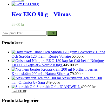
Kex EKO 90 g – Vilmas
29.00
kr
Sök
Sök
efter:
Produkter
Bovetekex Tunna
Och Spröda 120 gram - Renée Voltaire
55.00
kr
Gräsbetad Nötnjure
EKO 180 kapslar - Nordic Kings
445.00
kr
Northern berries
Kroppskräm 200 ml - Natura Siberica
79.00
kr
Ansiktsvatten Tea tree 100
ml - Organics by Sara
349.00
kr
Sport-bh Grå - ICANIWILL
499.00
kr
Det
Det
374.00
kr
ursprungliga
nuvarande
priset
priset
Produktkategorier
var:
är: