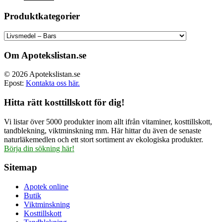
ursprungliga
nuvarande
priset
priset
Produktkategorier
var:
är:
499.00 kr.
374.00 kr.
Om Apotekslistan.se
© 2026 Apotekslistan.se
Epost:
Kontakta oss här.
Hitta rätt kosttillskott för dig!
Vi listar över 5000 produkter inom allt ifrån vitaminer, kosttillskott,
tandblekning, viktminskning mm. Här hittar du även de senaste
naturläkemedlen och ett stort sortiment av ekologiska produkter.
Börja din sökning här!
Sitemap
Apotek online
Butik
Viktminskning
Kosttillskott