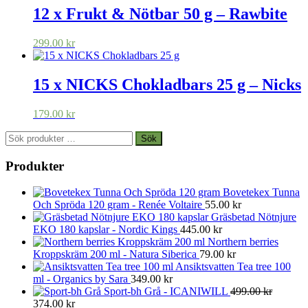
12 x Frukt & Nötbar 50 g – Rawbite
299.00
kr
15 x NICKS Chokladbars 25 g – Nicks
179.00
kr
Sök
Sök
efter:
Produkter
Bovetekex Tunna
Och Spröda 120 gram - Renée Voltaire
55.00
kr
Gräsbetad Nötnjure
EKO 180 kapslar - Nordic Kings
445.00
kr
Northern berries
Kroppskräm 200 ml - Natura Siberica
79.00
kr
Ansiktsvatten Tea tree 100
ml - Organics by Sara
349.00
kr
Sport-bh Grå - ICANIWILL
499.00
kr
Det
Det
374.00
kr