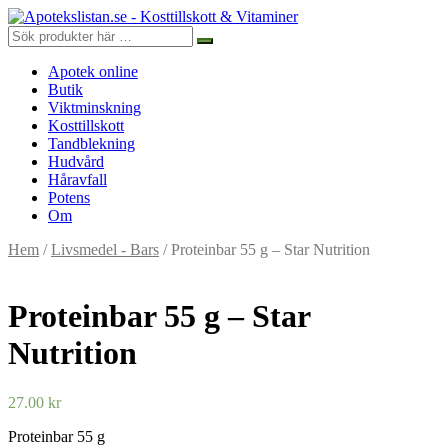
Apotek online
Butik
Viktminskning
Kosttillskott
Tandblekning
Hudvård
Håravfall
Potens
Om
Hem
/
Livsmedel - Bars
/ Proteinbar 55 g – Star Nutrition
Proteinbar 55 g – Star
Nutrition
27.00
kr
Proteinbar 55 g