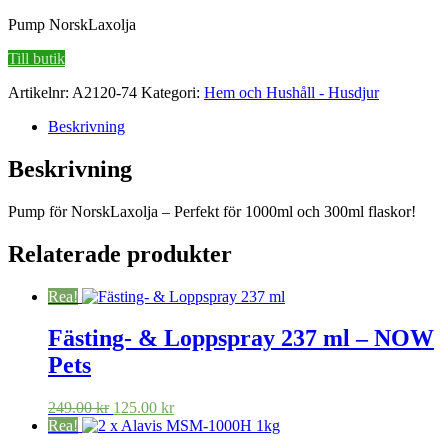
ursprungliga
nuvarande
Pump NorskLaxolja
priset
priset
var:
är:
Till butik
19.00 kr.
13.00 kr.
Artikelnr:
A2120-74
Kategori:
Hem och Hushåll - Husdjur
Beskrivning
Beskrivning
Pump för NorskLaxolja – Perfekt för 1000ml och 300ml flaskor!
Relaterade produkter
Rea!
Fästing- & Loppspray 237 ml – NOW
Pets
Det
Det
249.00
kr
125.00
kr
ursprungliga
nuvarande
Rea!
priset
priset