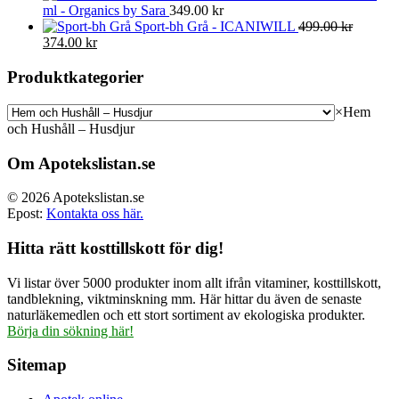
ml - Organics by Sara
349.00
kr
Sport-bh Grå - ICANIWILL
499.00
kr
Det
Det
374.00
kr
ursprungliga
nuvarande
priset
priset
Produktkategorier
var:
är:
499.00 kr.
374.00 kr.
×
Hem
och Hushåll – Husdjur
Om Apotekslistan.se
© 2026 Apotekslistan.se
Epost:
Kontakta oss här.
Hitta rätt kosttillskott för dig!
Vi listar över 5000 produkter inom allt ifrån vitaminer, kosttillskott,
tandblekning, viktminskning mm. Här hittar du även de senaste
naturläkemedlen och ett stort sortiment av ekologiska produkter.
Börja din sökning här!
Sitemap