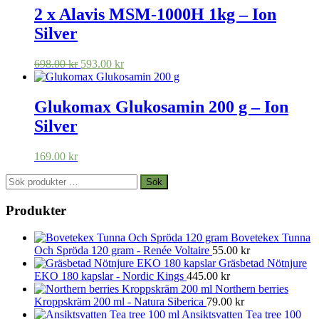
var:
är:
2 x Alavis MSM-1000H 1kg – Ion
249.00 kr.
125.00 kr.
Silver
Det
Det
698.00
kr
593.00
kr
ursprungliga
nuvarande
priset
priset
var:
är:
Glukomax Glukosamin 200 g – Ion
698.00 kr.
593.00 kr.
Silver
169.00
kr
Sök
Sök
efter:
Produkter
Bovetekex Tunna
Och Spröda 120 gram - Renée Voltaire
55.00
kr
Gräsbetad Nötnjure
EKO 180 kapslar - Nordic Kings
445.00
kr
Northern berries
Kroppskräm 200 ml - Natura Siberica
79.00
kr
Ansiktsvatten Tea tree 100