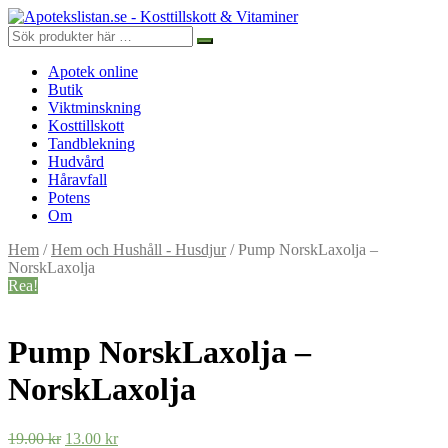
Apotek online
Butik
Viktminskning
Kosttillskott
Tandblekning
Hudvård
Håravfall
Potens
Om
Hem
/
Hem och Hushåll - Husdjur
/ Pump NorskLaxolja –
NorskLaxolja
Rea!
Pump NorskLaxolja –
NorskLaxolja
Det
Det
19.00
kr
13.00
kr