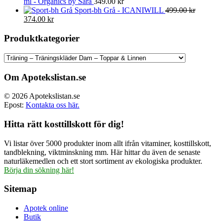
ml - Organics by Sara
349.00
kr
Sport-bh Grå - ICANIWILL
499.00
kr
Det
Det
374.00
kr
ursprungliga
nuvarande
priset
priset
Produktkategorier
var:
är:
499.00 kr.
374.00 kr.
Om Apotekslistan.se
© 2026 Apotekslistan.se
Epost:
Kontakta oss här.
Hitta rätt kosttillskott för dig!
Vi listar över 5000 produkter inom allt ifrån vitaminer, kosttillskott,
tandblekning, viktminskning mm. Här hittar du även de senaste
naturläkemedlen och ett stort sortiment av ekologiska produkter.
Börja din sökning här!
Sitemap
Apotek online
Butik