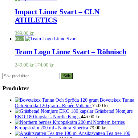
Impact Linne Svart – CLN
ATHLETICS
399.00
kr
Rea!
Team Logo Linne Svart – Röhnisch
Det
Det
249.00
kr
174.00
kr
ursprungliga
nuvarande
Sök
priset
priset
Sök
efter:
var:
är:
249.00 kr.
174.00 kr.
Produkter
Bovetekex Tunna
Och Spröda 120 gram - Renée Voltaire
55.00
kr
Gräsbetad Nötnjure
EKO 180 kapslar - Nordic Kings
445.00
kr
Northern berries
Kroppskräm 200 ml - Natura Siberica
79.00
kr
Ansiktsvatten Tea tree 100