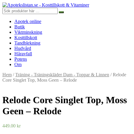
Apotek online
Butik
Viktminskning
Kosttillskott
Tandblekning
Hudvård
Håravfall
Potens
Om
Hem
/
Träning - Träningskläder Dam - Toppar & Linnen
/ Relode
Core Singlet Top, Moss Geen – Relode
Relode Core Singlet Top, Moss
Geen – Relode
449.00
kr