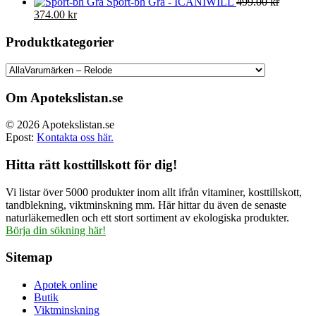
Sport-bh Grå - ICANIWILL
499.00
kr
Det
Det
374.00
kr
ursprungliga
nuvarande
priset
priset
Produktkategorier
var:
är:
499.00 kr.
374.00 kr.
Om Apotekslistan.se
© 2026 Apotekslistan.se
Epost:
Kontakta oss här.
Hitta rätt kosttillskott för dig!
Vi listar över 5000 produkter inom allt ifrån vitaminer, kosttillskott,
tandblekning, viktminskning mm. Här hittar du även de senaste
naturläkemedlen och ett stort sortiment av ekologiska produkter.
Börja din sökning här!
Sitemap
Apotek online
Butik
Viktminskning