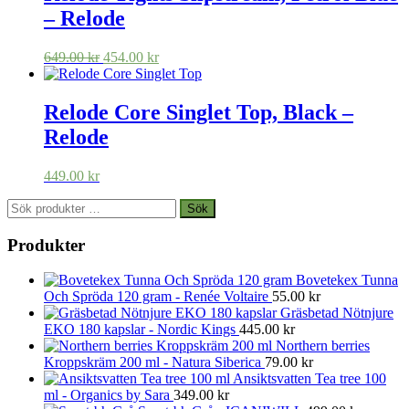
– Relode
Det
Det
649.00
kr
454.00
kr
ursprungliga
nuvarande
priset
priset
var:
är:
Relode Core Singlet Top, Black –
649.00 kr.
454.00 kr.
Relode
449.00
kr
Sök
Sök
efter:
Produkter
Bovetekex Tunna
Och Spröda 120 gram - Renée Voltaire
55.00
kr
Gräsbetad Nötnjure
EKO 180 kapslar - Nordic Kings
445.00
kr
Northern berries
Kroppskräm 200 ml - Natura Siberica
79.00
kr
Ansiktsvatten Tea tree 100
ml - Organics by Sara
349.00
kr