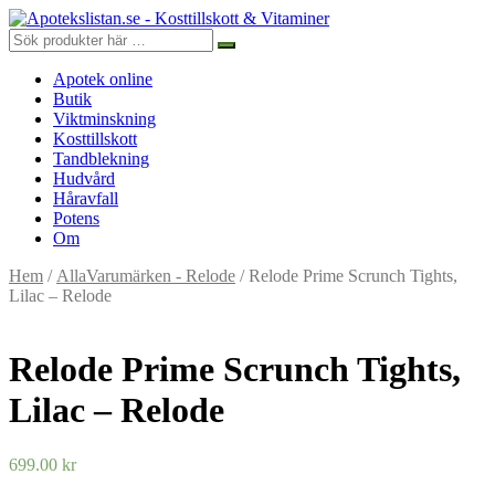
Apotek online
Butik
Viktminskning
Kosttillskott
Tandblekning
Hudvård
Håravfall
Potens
Om
Hem
/
AllaVarumärken - Relode
/ Relode Prime Scrunch Tights,
Lilac – Relode
Relode Prime Scrunch Tights,
Lilac – Relode
699.00
kr