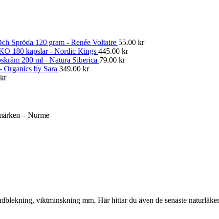
ch Spröda 120 gram - Renée Voltaire
55.00
kr
KO 180 kapslar - Nordic Kings
445.00
kr
skräm 200 ml - Natura Siberica
79.00
kr
 - Organics by Sara
349.00
kr
Det
kr
gliga
nuvarande
priset
är:
kr.
374.00 kr.
märken – Nurme
, tandblekning, viktminskning mm. Här hittar du även de senaste naturläk