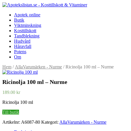
Apotek online
Butik
Viktminskning
Kosttillskott
Tandblekning
Hudvård
Håravfall
Potens
Om
Hem
/
AllaVarumärken - Nurme
/ Ricinolja 100 ml – Nurme
Ricinolja 100 ml – Nurme
189.00
kr
Ricinolja 100 ml
Till butik
Artikelnr:
A6087-80
Kategori:
AllaVarumärken - Nurme