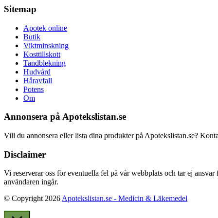
Sitemap
Apotek online
Butik
Viktminskning
Kosttillskott
Tandblekning
Hudvård
Håravfall
Potens
Om
Annonsera på Apotekslistan.se
Vill du annonsera eller lista dina produkter på Apotekslistan.se? Kont
Disclaimer
Vi reserverar oss för eventuella fel på vår webbplats och tar ej ansvar
användaren ingår.
© Copyright 2026
Apotekslistan.se - Medicin & Läkemedel