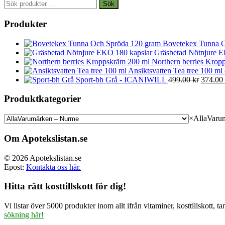
Sök
Sök
efter:
Produkter
Bovetekex Tunna O
Gräsbetad Nötnjure E
Northern berries Kropp
Ansiktsvatten Tea tree 100 ml
Det
Sport-bh Grå - ICANIWILL
499.00
kr
374.00
ursprun
priset
Produktkategorier
var:
499.00 
×
AllaVaru
Om Apotekslistan.se
© 2026 Apotekslistan.se
Epost:
Kontakta oss här.
Hitta rätt kosttillskott för dig!
Vi listar över 5000 produkter inom allt ifrån vitaminer, kosttillskott
sökning här!