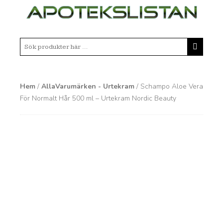
Hem
/
AllaVarumärken - Urtekram
/ Schampo Aloe Vera
För Normalt Hår 500 ml – Urtekram Nordic Beauty