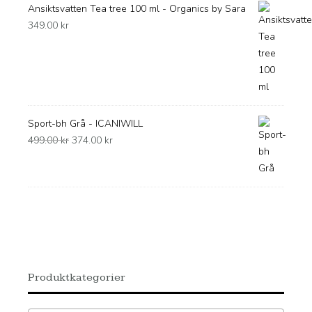
Ansiktsvatten Tea tree 100 ml - Organics by Sara
349.00
kr
Sport-bh Grå - ICANIWILL
Det
Det
499.00
kr
374.00
kr
ursprungliga
nuvarande
priset
priset
var:
är:
499.00 kr.
374.00 kr.
Produktkategorier