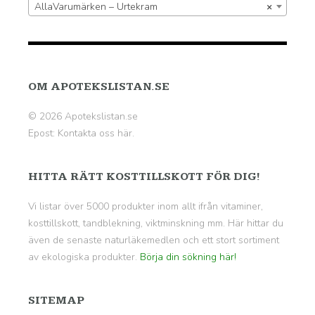
AllaVarumärken – Urtekram
×
OM APOTEKSLISTAN.SE
© 2026 Apotekslistan.se
Epost:
Kontakta oss här.
HITTA RÄTT KOSTTILLSKOTT FÖR DIG!
Vi listar över 5000 produkter inom allt ifrån vitaminer,
kosttillskott, tandblekning, viktminskning mm. Här hittar du
även de senaste naturläkemedlen och ett stort sortiment
av ekologiska produkter.
Börja din sökning här!
SITEMAP