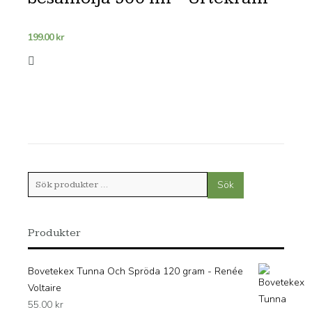
199.00
kr
Sök
Sök
efter:
Produkter
Bovetekex Tunna Och Spröda 120 gram - Renée
Voltaire
55.00
kr