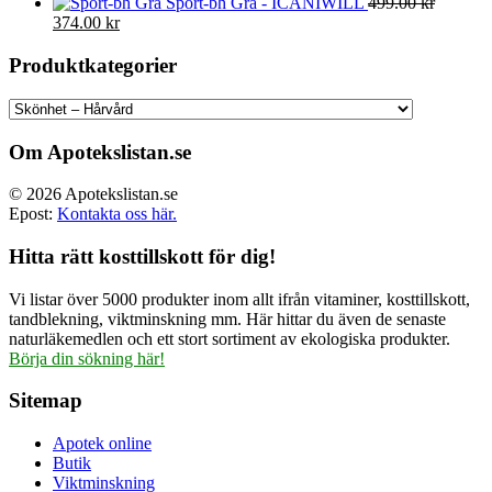
Sport-bh Grå - ICANIWILL
499.00
kr
Det
Det
374.00
kr
ursprungliga
nuvarande
priset
priset
Produktkategorier
var:
är:
499.00 kr.
374.00 kr.
Om Apotekslistan.se
© 2026 Apotekslistan.se
Epost:
Kontakta oss här.
Hitta rätt kosttillskott för dig!
Vi listar över 5000 produkter inom allt ifrån vitaminer, kosttillskott,
tandblekning, viktminskning mm. Här hittar du även de senaste
naturläkemedlen och ett stort sortiment av ekologiska produkter.
Börja din sökning här!
Sitemap
Apotek online
Butik
Viktminskning