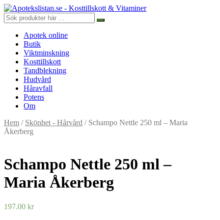
Apotek online
Butik
Viktminskning
Kosttillskott
Tandblekning
Hudvård
Håravfall
Potens
Om
Hem
/
Skönhet - Hårvård
/ Schampo Nettle 250 ml – Maria
Åkerberg
Schampo Nettle 250 ml –
Maria Åkerberg
197.00
kr