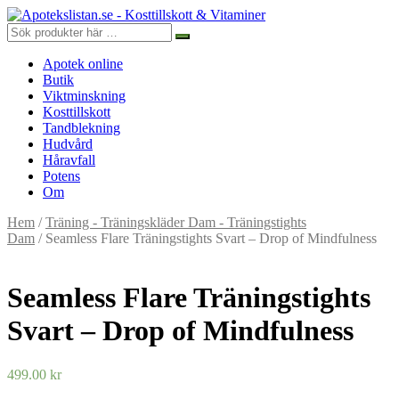
Apotek online
Butik
Viktminskning
Kosttillskott
Tandblekning
Hudvård
Håravfall
Potens
Om
Hem
/
Träning - Träningskläder Dam - Träningstights
Dam
/ Seamless Flare Träningstights Svart – Drop of Mindfulness
Seamless Flare Träningstights
Svart – Drop of Mindfulness
499.00
kr