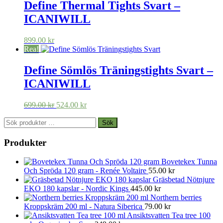
var:
är:
Define Thermal Tights Svart –
599.00 kr.
419.00 kr.
ICANIWILL
899.00
kr
Rea!
Define Sömlös Träningstights Svart –
ICANIWILL
Det
Det
699.00
kr
524.00
kr
ursprungliga
nuvarande
Sök
priset
priset
Sök
efter:
var:
är:
699.00 kr.
524.00 kr.
Produkter
Bovetekex Tunna
Och Spröda 120 gram - Renée Voltaire
55.00
kr
Gräsbetad Nötnjure
EKO 180 kapslar - Nordic Kings
445.00
kr
Northern berries
Kroppskräm 200 ml - Natura Siberica
79.00
kr
Ansiktsvatten Tea tree 100