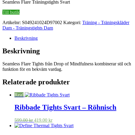
Seamless Flare Träningstights Svart
Till butik
Artikelnr:
S049241024D97002
Kategori:
Träning - Träningskläder
Dam - Träningstights Dam
Beskrivning
Beskrivning
Seamless Flare Tights från Drop of Mindfulness kombinerar stil och
funktion för en bekväm vardag.
Relaterade produkter
Rea!
Ribbade Tights Svart – Röhnisch
Det
Det
599.00
kr
419.00
kr
ursprungliga
nuvarande
priset
priset