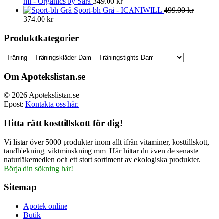
ml - Organics by Sara
349.00
kr
Sport-bh Grå - ICANIWILL
499.00
kr
Det
Det
374.00
kr
ursprungliga
nuvarande
priset
priset
Produktkategorier
var:
är:
499.00 kr.
374.00 kr.
Om Apotekslistan.se
© 2026 Apotekslistan.se
Epost:
Kontakta oss här.
Hitta rätt kosttillskott för dig!
Vi listar över 5000 produkter inom allt ifrån vitaminer, kosttillskott,
tandblekning, viktminskning mm. Här hittar du även de senaste
naturläkemedlen och ett stort sortiment av ekologiska produkter.
Börja din sökning här!
Sitemap
Apotek online
Butik