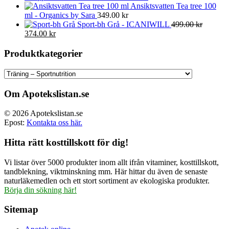
Ansiktsvatten Tea tree 100
ml - Organics by Sara
349.00
kr
Sport-bh Grå - ICANIWILL
499.00
kr
Det
Det
374.00
kr
ursprungliga
nuvarande
priset
priset
Produktkategorier
var:
är:
499.00 kr.
374.00 kr.
Om Apotekslistan.se
© 2026 Apotekslistan.se
Epost:
Kontakta oss här.
Hitta rätt kosttillskott för dig!
Vi listar över 5000 produkter inom allt ifrån vitaminer, kosttillskott,
tandblekning, viktminskning mm. Här hittar du även de senaste
naturläkemedlen och ett stort sortiment av ekologiska produkter.
Börja din sökning här!
Sitemap