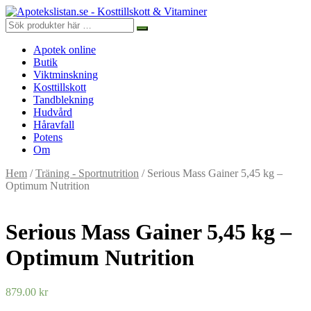
Apotek online
Butik
Viktminskning
Kosttillskott
Tandblekning
Hudvård
Håravfall
Potens
Om
Hem
/
Träning - Sportnutrition
/ Serious Mass Gainer 5,45 kg –
Optimum Nutrition
Serious Mass Gainer 5,45 kg –
Optimum Nutrition
879.00
kr