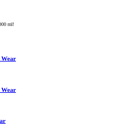
000 ml!
a Wear
a Wear
ar