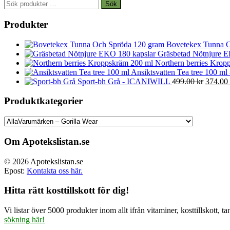
Sök
Sök
efter:
Produkter
Bovetekex Tunna O
Gräsbetad Nötnjure E
Northern berries Kropp
Ansiktsvatten Tea tree 100 ml
Det
Sport-bh Grå - ICANIWILL
499.00
kr
374.00
ursprun
priset
Produktkategorier
var:
499.00 
Om Apotekslistan.se
© 2026 Apotekslistan.se
Epost:
Kontakta oss här.
Hitta rätt kosttillskott för dig!
Vi listar över 5000 produkter inom allt ifrån vitaminer, kosttillskott
sökning här!