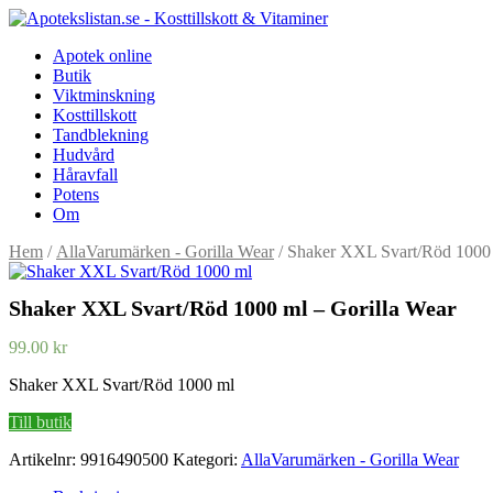
Apotek online
Butik
Viktminskning
Kosttillskott
Tandblekning
Hudvård
Håravfall
Potens
Om
Hem
/
AllaVarumärken - Gorilla Wear
/ Shaker XXL Svart/Röd 1000 
Shaker XXL Svart/Röd 1000 ml – Gorilla Wear
99.00
kr
Shaker XXL Svart/Röd 1000 ml
Till butik
Artikelnr:
9916490500
Kategori:
AllaVarumärken - Gorilla Wear