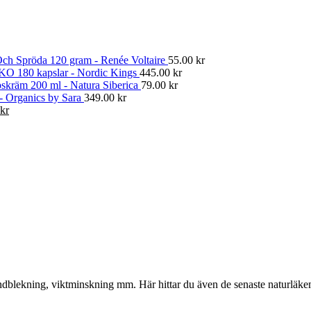
ch Spröda 120 gram - Renée Voltaire
55.00
kr
KO 180 kapslar - Nordic Kings
445.00
kr
skräm 200 ml - Natura Siberica
79.00
kr
 - Organics by Sara
349.00
kr
Det
kr
gliga
nuvarande
priset
är:
kr.
374.00 kr.
, tandblekning, viktminskning mm. Här hittar du även de senaste naturläk