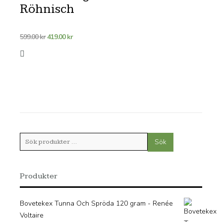
Röhnisch
Det
Det
599.00
kr
419.00
kr
ursprungliga
nuvarande
priset
priset
var:
är:
599.00 kr.
419.00 kr.
Sök
Sök
efter:
Produkter
Bovetekex Tunna Och Spröda 120 gram - Renée
Voltaire