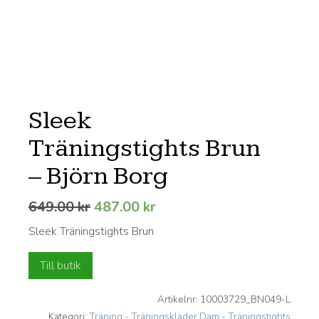
Sleek
Träningstights Brun
– Björn Borg
Det
Det
649.00
kr
487.00
kr
ursprungliga
nuvarande
Sleek Träningstights Brun
priset
priset
var:
är:
Till butik
649.00 kr.
487.00 kr.
Artikelnr:
10003729_BN049-L
Kategori:
Träning - Träningskläder Dam - Träningstights