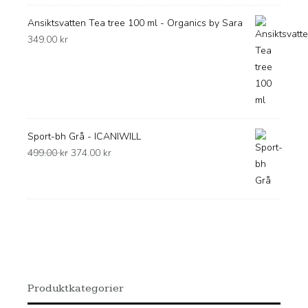
Ansiktsvatten Tea tree 100 ml - Organics by Sara
349.00
kr
Sport-bh Grå - ICANIWILL
Det
Det
499.00
kr
374.00
kr
ursprungliga
nuvarande
priset
priset
var:
är:
499.00 kr.
374.00 kr.
Produktkategorier