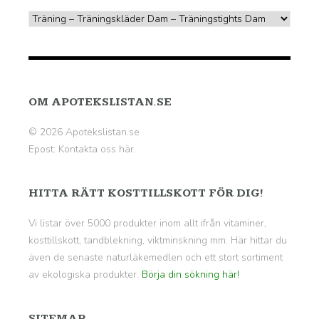
OM APOTEKSLISTAN.SE
© 2026 Apotekslistan.se
Epost:
Kontakta oss här.
HITTA RÄTT KOSTTILLSKOTT FÖR DIG!
Vi listar över 5000 produkter inom allt ifrån vitaminer,
kosttillskott, tandblekning, viktminskning mm. Här hittar du
även de senaste naturläkemedlen och ett stort sortiment
av ekologiska produkter.
Börja din sökning här!
SITEMAP