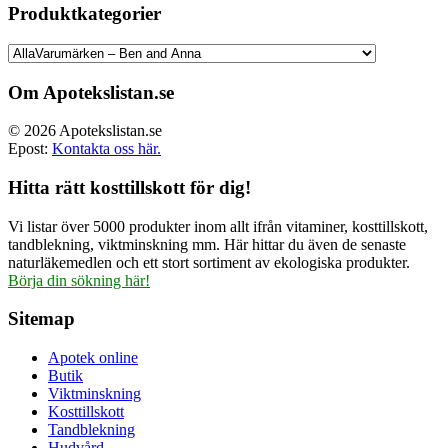
priset
priset
Produktkategorier
var:
är:
499.00 kr.
374.00 kr.
Om Apotekslistan.se
© 2026 Apotekslistan.se
Epost:
Kontakta oss här.
Hitta rätt kosttillskott för dig!
Vi listar över 5000 produkter inom allt ifrån vitaminer, kosttillskott,
tandblekning, viktminskning mm. Här hittar du även de senaste
naturläkemedlen och ett stort sortiment av ekologiska produkter.
Börja din sökning här!
Sitemap
Apotek online
Butik
Viktminskning
Kosttillskott
Tandblekning
Hudvård