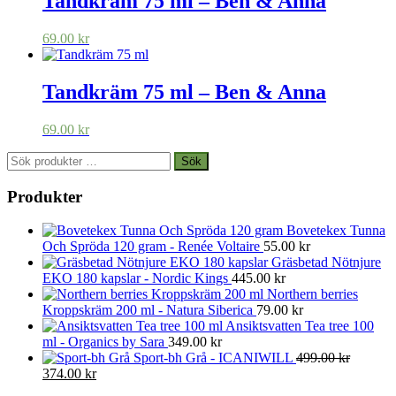
Tandkräm 75 ml – Ben & Anna
69.00
kr
Tandkräm 75 ml – Ben & Anna
69.00
kr
Sök
Sök
efter:
Produkter
Bovetekex Tunna
Och Spröda 120 gram - Renée Voltaire
55.00
kr
Gräsbetad Nötnjure
EKO 180 kapslar - Nordic Kings
445.00
kr
Northern berries
Kroppskräm 200 ml - Natura Siberica
79.00
kr
Ansiktsvatten Tea tree 100
ml - Organics by Sara
349.00
kr
Sport-bh Grå - ICANIWILL
499.00
kr
Det
Det
374.00
kr
ursprungliga
nuvarande