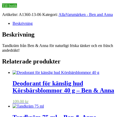
var:
är:
Till butik
69.00 kr.
48.00 kr.
Artikelnr:
A1360-13-06
Kategori:
AllaVarumärken - Ben and Anna
Beskrivning
Beskrivning
Tandkräm från Ben & Anna för naturligt friska tänker och en fräsch
andedräkt!
Relaterade produkter
Deodorant för känslig hud
Körsbärsblommor 40 g – Ben & Anna
109.00
kr