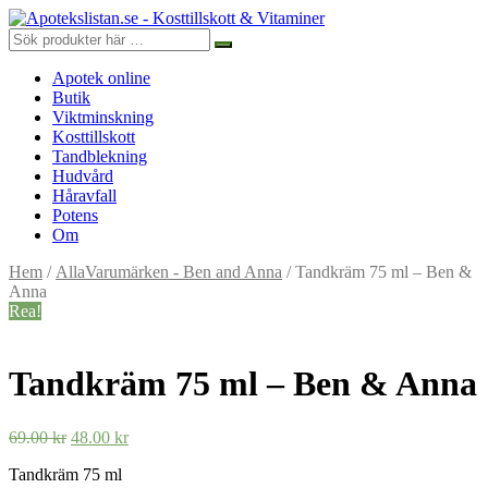
Apotek online
Butik
Viktminskning
Kosttillskott
Tandblekning
Hudvård
Håravfall
Potens
Om
Hem
/
AllaVarumärken - Ben and Anna
/ Tandkräm 75 ml – Ben &
Anna
Rea!
Tandkräm 75 ml – Ben & Anna
Det
Det
69.00
kr
48.00
kr
ursprungliga
nuvarande
Tandkräm 75 ml
priset
priset